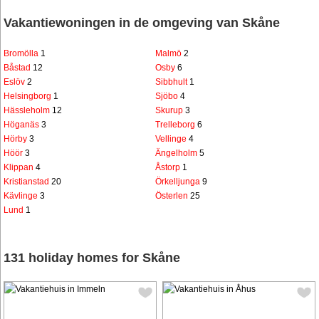
Vakantiewoningen in de omgeving van Skåne
Bromölla
1
Malmö
2
Båstad
12
Osby
6
Eslöv
2
Sibbhult
1
Helsingborg
1
Sjöbo
4
Hässleholm
12
Skurup
3
Höganäs
3
Trelleborg
6
Hörby
3
Vellinge
4
Höör
3
Ängelholm
5
Klippan
4
Åstorp
1
Kristianstad
20
Örkelljunga
9
Kävlinge
3
Österlen
25
Lund
1
131 holiday homes for Skåne