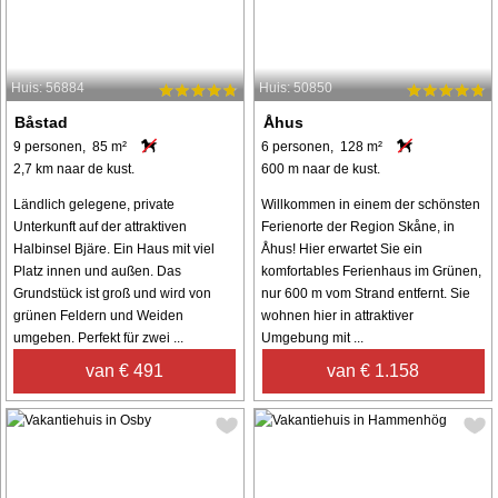
Huis: 56884
Huis: 50850
Båstad
Åhus
9 personen, 85 m²
6 personen, 128 m²
2,7 km naar de kust.
600 m naar de kust.
Ländlich gelegene, private
Willkommen in einem der schönsten
Unterkunft auf der attraktiven
Ferienorte der Region Skåne, in
Halbinsel Bjäre. Ein Haus mit viel
Åhus! Hier erwartet Sie ein
Platz innen und außen. Das
komfortables Ferienhaus im Grünen,
Grundstück ist groß und wird von
nur 600 m vom Strand entfernt. Sie
grünen Feldern und Weiden
wohnen hier in attraktiver
umgeben. Perfekt für zwei ...
Umgebung mit ...
van € 491
van € 1.158