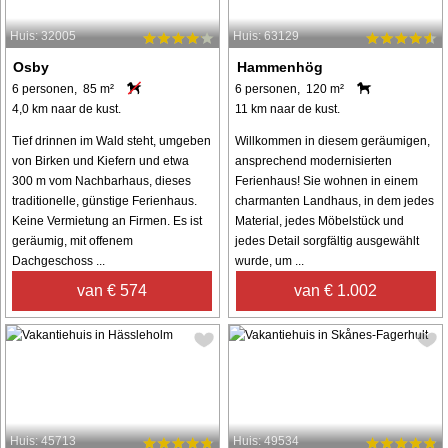
Huis: 32005
Huis: 63129
Osby
Hammenhög
6 personen, 85 m²
6 personen, 120 m²
4,0 km naar de kust.
11 km naar de kust.
Tief drinnen im Wald steht, umgeben
Willkommen in diesem geräumigen,
von Birken und Kiefern und etwa
ansprechend modernisierten
300 m vom Nachbarhaus, dieses
Ferienhaus! Sie wohnen in einem
traditionelle, günstige Ferienhaus.
charmanten Landhaus, in dem jedes
Keine Vermietung an Firmen. Es ist
Material, jedes Möbelstück und
geräumig, mit offenem
jedes Detail sorgfältig ausgewählt
Dachgeschoss ...
wurde, um ...
van € 574
van € 1.002
Huis: 45713
Huis: 49534