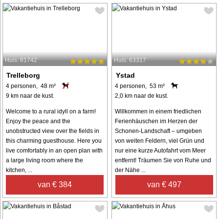
Huis: 61742
Huis: 63317
Trelleborg
Ystad
4 personen, 48 m²
4 personen, 53 m²
9 km naar de kust.
2,0 km naar de kust.
Welcome to a rural idyll on a farm!
Willkommen in einem friedlichen
Enjoy the peace and the
Ferienhäuschen im Herzen der
unobstructed view over the fields in
Schonen-Landschaft – umgeben
this charming guesthouse. Here you
von weiten Feldern, viel Grün und
live comfortably in an open plan with
nur eine kurze Autofahrt vom Meer
a large living room where the
entfernt! Träumen Sie von Ruhe und
kitchen, ...
der Nähe ...
van € 384
van € 497