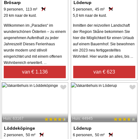
Brösarp
Löderup
9 personen, 113 m²
5 personen, 45 m²
20 km naar de kust.
5,0 km naar de kust.
Willkommen im „Paradies“ im
Inmitten der reizvollen Landschaft
wunderschönen Österlen – zu einem
der Region Skåne bekommen Sie
angenehmen Aufenthalt zu jeder
hier die Möglichkeit für einen Urlaub
Jahreszeit! Dieses Ferienhaus
auf einem Bauernhof. Sie bewohnen
wurde modern und stilvoll
ein 2023 neu fertiggestelltes
eingerichtet und mit einem offenen
Wohnteil. Hier wurde an alles, bis ...
Wohnbereich erweitert. ...
van € 1.136
van € 623
Huis: 63167
Huis: 44945
Löddeköpinge
Löderup
2 personen, 50 m²
6 personen, 50 m²