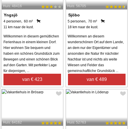
Huis: 48416
Huis: 56705
Yngsjö
Sjöbo
4 personen, 60 m²
5 personen, 70 m²
11 km naar de kust.
18 km naar de kust.
Willkommen in diesem gemütlichen
Willkommen an diesem
Ferienhaus in einem kleinen Dorf.
wunderschönen Ort auf dem Lande,
Hier wohnen Sie bequem und
an dem nur der Eigentümer und
haben ein schönes Grundstück zum
ansonsten die Natur Ihr nächster
Bewegen und einen schönen Blick
Nachbar ist und nichts als weite
auf den Garten. Mit perfekter Lage
Wiesen und Felder das
für diejenigen, ...
gemeinschaftliche Grundstück ...
van € 423
van € 489
Huis: 64162
Huis: 52763