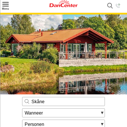
×
Menu
Zoeken
Inspiratie
Informatie over
Service
Kontakt
Skåne
Wanneer
Personen