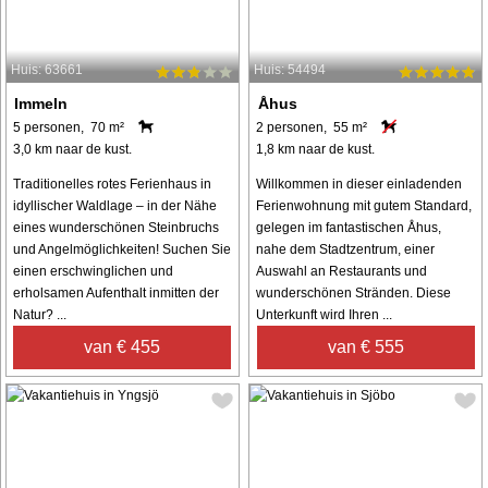
Huis: 63661
Huis: 54494
Immeln
Åhus
5 personen, 70 m²
2 personen, 55 m²
3,0 km naar de kust.
1,8 km naar de kust.
Traditionelles rotes Ferienhaus in
Willkommen in dieser einladenden
idyllischer Waldlage – in der Nähe
Ferienwohnung mit gutem Standard,
eines wunderschönen Steinbruchs
gelegen im fantastischen Åhus,
und Angelmöglichkeiten! Suchen Sie
nahe dem Stadtzentrum, einer
einen erschwinglichen und
Auswahl an Restaurants und
erholsamen Aufenthalt inmitten der
wunderschönen Stränden. Diese
Natur? ...
Unterkunft wird Ihren ...
van € 455
van € 555