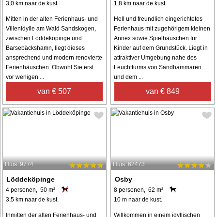
3,0 km naar de kust.
1,8 km naar de kust.
Mitten in der alten Ferienhaus- und
Hell und freundlich eingerichtetes
Villenidylle am Wald Sandskogen,
Ferienhaus mit zugehörigem kleinen
zwischen Löddeköpinge und
Annex sowie Spielhäuschen für
Barsebäckshamn, liegt dieses
Kinder auf dem Grundstück. Liegt in
ansprechend und modern renovierte
attraktiver Umgebung nahe des
Ferienhäuschen. Obwohl Sie erst
Leuchtturms von Sandhammaren
vor wenigen ...
und dem ...
van € 507
van € 849
Huis: 9774
Huis: 62473
Löddeköpinge
Osby
4 personen, 50 m²
8 personen, 62 m²
3,5 km naar de kust.
10 m naar de kust.
Inmitten der alten Ferienhaus- und
Willkommen in einem idyllischen