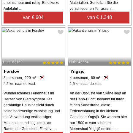
uneinsehbar und ruhig. Eine kurze
Materialien. Genießen Sie die
Autofahrt ...
verschiedenen Terrassen ...
van € 604
van € 1.348
Huis: 63169
Huis: 45654
Förslöv
Yngsjö
8 personen, 220 m²
4 personen, 60 m²
4,5 km naar de kust.
1,5 km naar de kust.
Wunderschönes Ferienhaus im
An der Ostküste von Skåne liegt an
Herzen von Bjärebygden! Das
der Hanö-Bucht, bekannt für ihren
geräumige Haus besticht durch
feinen Sandstrand, diese
seine hochwertige Ausstattung und
Ferienwohnung in der kleinen
die Verwendung erstklassiger
Gemeinde Yngsjö. Sie wohnen hier
Materialien und liegt direkt am
nur 1500 m vom schönen
Rande der Gemeinde Förslöv. ...
Meeresbad Yngsjö entfernt, ...