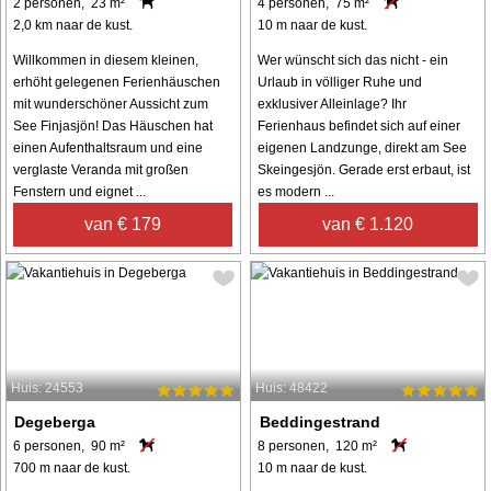
2 personen, 23 m²
4 personen, 75 m²
2,0 km naar de kust.
10 m naar de kust.
Willkommen in diesem kleinen,
Wer wünscht sich das nicht - ein
erhöht gelegenen Ferienhäuschen
Urlaub in völliger Ruhe und
mit wunderschöner Aussicht zum
exklusiver Alleinlage? Ihr
See Finjasjön! Das Häuschen hat
Ferienhaus befindet sich auf einer
einen Aufenthaltsraum und eine
eigenen Landzunge, direkt am See
verglaste Veranda mit großen
Skeingesjön. Gerade erst erbaut, ist
Fenstern und eignet ...
es modern ...
van € 179
van € 1.120
Huis: 24553
Huis: 48422
Degeberga
Beddingestrand
6 personen, 90 m²
8 personen, 120 m²
700 m naar de kust.
10 m naar de kust.