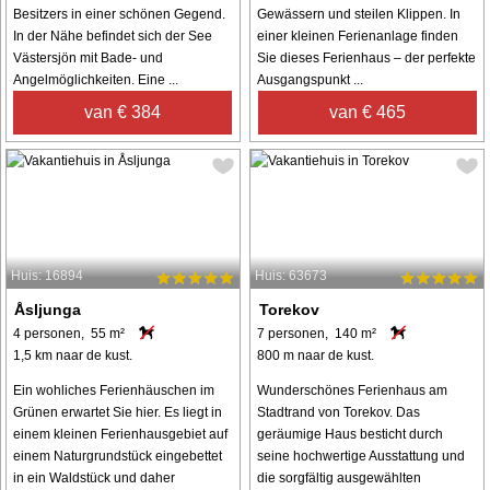
Besitzers in einer schönen Gegend.
Gewässern und steilen Klippen. In
In der Nähe befindet sich der See
einer kleinen Ferienanlage finden
Västersjön mit Bade- und
Sie dieses Ferienhaus – der perfekte
Angelmöglichkeiten. Eine ...
Ausgangspunkt ...
van € 384
van € 465
Huis: 16894
Huis: 63673
Åsljunga
Torekov
4 personen, 55 m²
7 personen, 140 m²
1,5 km naar de kust.
800 m naar de kust.
Ein wohliches Ferienhäuschen im
Wunderschönes Ferienhaus am
Grünen erwartet Sie hier. Es liegt in
Stadtrand von Torekov. Das
einem kleinen Ferienhausgebiet auf
geräumige Haus besticht durch
einem Naturgrundstück eingebettet
seine hochwertige Ausstattung und
in ein Waldstück und daher
die sorgfältig ausgewählten