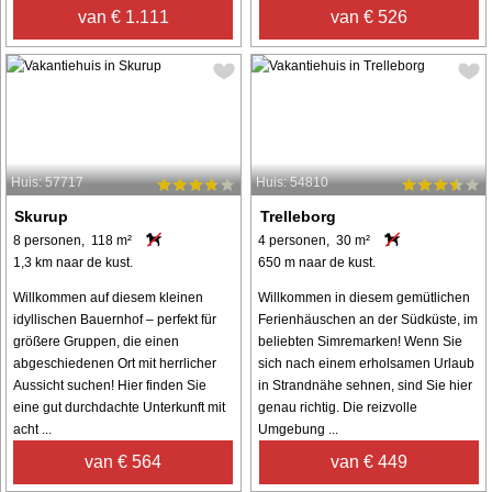
van € 1.111
van € 526
Huis: 57717
Huis: 54810
Skurup
Trelleborg
8 personen, 118 m²
4 personen, 30 m²
1,3 km naar de kust.
650 m naar de kust.
Willkommen auf diesem kleinen
Willkommen in diesem gemütlichen
idyllischen Bauernhof – perfekt für
Ferienhäuschen an der Südküste, im
größere Gruppen, die einen
beliebten Simremarken! Wenn Sie
abgeschiedenen Ort mit herrlicher
sich nach einem erholsamen Urlaub
Aussicht suchen! Hier finden Sie
in Strandnähe sehnen, sind Sie hier
eine gut durchdachte Unterkunft mit
genau richtig. Die reizvolle
acht ...
Umgebung ...
van € 564
van € 449