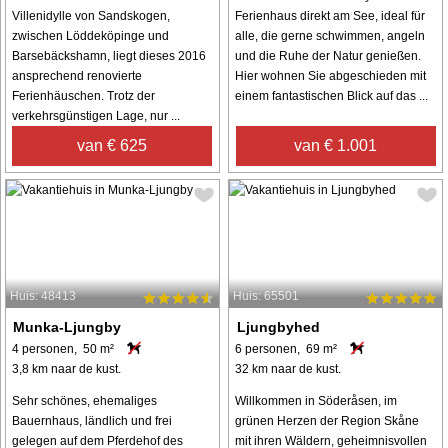
Villenidylle von Sandskogen,
Ferienhaus direkt am See, ideal für
zwischen Löddeköpinge und
alle, die gerne schwimmen, angeln
Barsebäckshamn, liegt dieses 2016
und die Ruhe der Natur genießen.
ansprechend renovierte
Hier wohnen Sie abgeschieden mit
Ferienhäuschen. Trotz der
einem fantastischen Blick auf das ...
verkehrsgünstigen Lage, nur ...
van € 625
van € 1.001
Huis: 48413
Huis: 65501
Munka-Ljungby
Ljungbyhed
4 personen, 50 m²
6 personen, 69 m²
3,8 km naar de kust.
32 km naar de kust.
Sehr schönes, ehemaliges
Willkommen in Söderåsen, im
Bauernhaus, ländlich und frei
grünen Herzen der Region Skåne
gelegen auf dem Pferdehof des
mit ihren Wäldern, geheimnisvollen