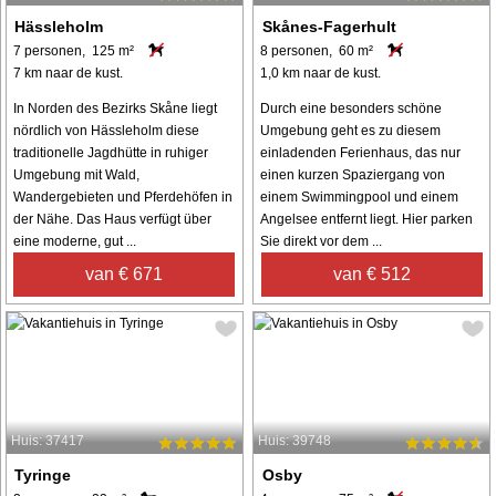
Hässleholm
Skånes-Fagerhult
7 personen, 125 m²
8 personen, 60 m²
7 km naar de kust.
1,0 km naar de kust.
In Norden des Bezirks Skåne liegt
Durch eine besonders schöne
nördlich von Hässleholm diese
Umgebung geht es zu diesem
traditionelle Jagdhütte in ruhiger
einladenden Ferienhaus, das nur
Umgebung mit Wald,
einen kurzen Spaziergang von
Wandergebieten und Pferdehöfen in
einem Swimmingpool und einem
der Nähe. Das Haus verfügt über
Angelsee entfernt liegt. Hier parken
eine moderne, gut ...
Sie direkt vor dem ...
van € 671
van € 512
Huis: 37417
Huis: 39748
Tyringe
Osby