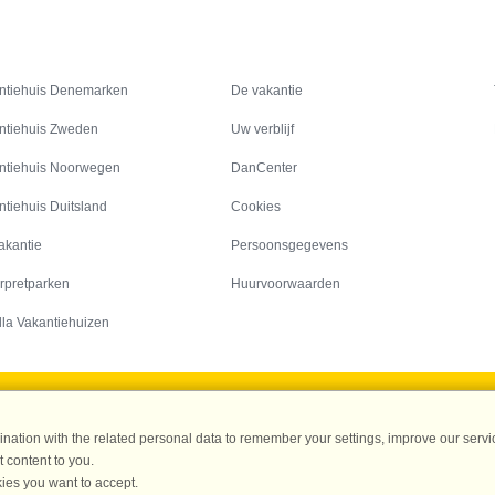
Inspiratie
Informatie over
ntiehuis Denemarken
De vakantie
ntiehuis Zweden
Uw verblijf
ntiehuis Noorwegen
DanCenter
ntiehuis Duitsland
Cookies
akantie
Persoonsgegevens
rpretparken
Huurvoorwaarden
lla Vakantiehuizen
DanCenter A/S - Kronprinsensgade 3, 2. - 1114 København K - Danmark
ation with the related personal data to remember your settings, improve our servic
Tel.: +45 70 13 00 00 - Fax.: +45 70 13 70 70 - CVR: 67324013
 content to you.
ke Bank Copenhagen - IBAN: DK35 3000 4073 0424 53 - BIC/Swift Code : DAB
ies you want to accept.