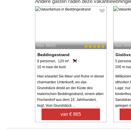
Andere gasten raden deze vakantiewoningen
Huis: 48422
Huis: 644
Beddingestrand
Gislövs
8 personen, 120 m²
5 persone
10 m naar de kust.
200 m naa
Hier erwartet Sie Meer und Ruhe in dieser
Willkomme
charmanten Unterkunft, wo das
stilvollen
Grundstück direkt an der Küste des
Lage, nur
malerischen Beddingestrand, einem alten
kinderfre
Fischerdorf aus dem 18. Jahrhundert,
Sandstran
liegt. Vom Grundstück ...
gelegen in
van € 865