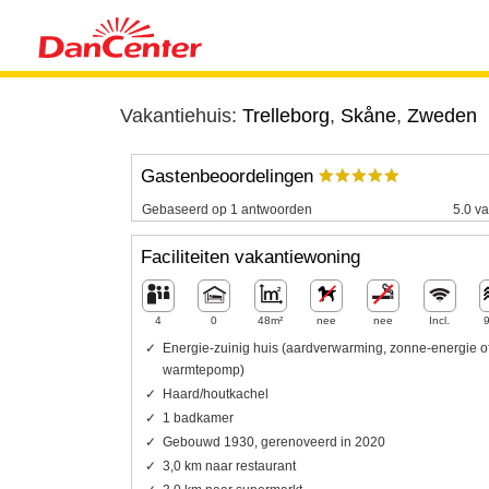
Vakantiehuis:
Trelleborg
,
Skåne
,
Zweden
Gastenbeoordelingen
Gebaseerd op 1 antwoorden
5.0 va
Faciliteiten vakantiewoning
4
0
48m²
nee
nee
Incl.
Energie-zuinig huis (aardverwarming, zonne-energie o
warmtepomp)
Haard/houtkachel
1 badkamer
Gebouwd 1930, gerenoveerd in 2020
3,0 km naar restaurant