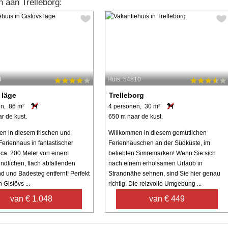
 aan Trelleborg:
4
Huis: 54810
 läge
Trelleborg
n, 86 m²
4 personen, 30 m²
r de kust.
650 m naar de kust.
n in diesem frischen und
Willkommen in diesem gemütlichen
 Ferienhaus in fantastischer
Ferienhäuschen an der Südküste, im
 ca. 200 Meter von einem
beliebten Simremarken! Wenn Sie sich
undlichen, flach abfallenden
nach einem erholsamen Urlaub in
d und Badesteg entfernt! Perfekt
Strandnähe sehnen, sind Sie hier genau
 Gislövs ...
richtig. Die reizvolle Umgebung ...
van € 1.048
van € 449