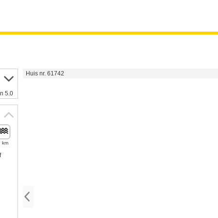
Huis nr. 61742
n 5.0
9 km
f