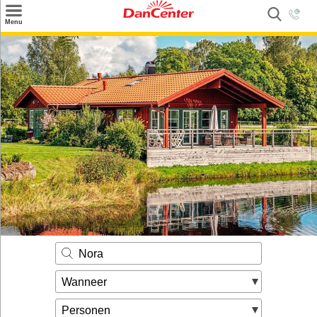
×
Menu
Zoeken
Inspiratie
Informatie over
Service
Kontakt
Nora
Wanneer
Personen