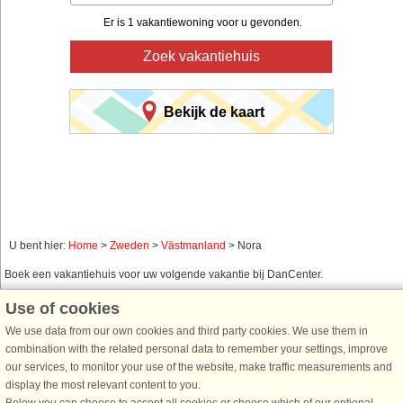
Er is 1 vakantiewoning voor u gevonden.
Zoek vakantiehuis
Bekijk de kaart
U bent hier:
Home
>
Zweden
>
Västmanland
> Nora
Boek een vakantiehuis voor uw volgende vakantie bij DanCenter.
Gebruik ons eenvoudig zoeksysteem hieronder om een vakantiehuis te vinden
Use of cookies
in de omgeving waar u naar op zoek bent. U kunt uw zoekopdracht filteren en
We use data from our own cookies and third party cookies. We use them in
kiezen voor bijvoorbeeld zeezicht, zwembad, vaatwasser en internet.
combination with the related personal data to remember your settings, improve
our services, to monitor your use of the website, make traffic measurements and
display the most relevant content to you.