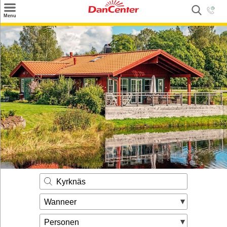
×
Menu
Zoeken
Inspiratie
Informatie over
Service
Kontakt
Kyrknäs
Wanneer
Personen