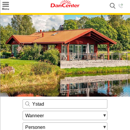
×
Menu
Zoeken
Inspiratie
Informatie over
Service
Kontakt
Ystad
Wanneer
Personen