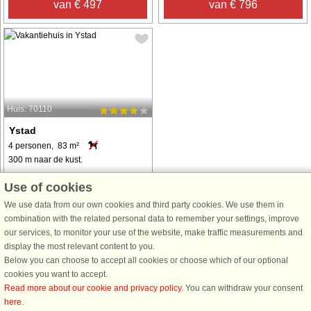
van € 497
van € 796
Huis: 70110
Ystad
4 personen, 83 m²
300 m naar de kust.
Zu den beliebtesten Ferienorten
Use of cookies
entlang der schwedischen Südküste
We use data from our own cookies and third party cookies. We use them in
gehört der sogenannte Sandwald
combination with the related personal data to remember your settings, improve
von Ystad, in schwedisch: Ystads
our services, to monitor your use of the website, make traffic measurements and
Sandkog. Das Waldstück mit
display the most relevant content to you.
hauptsächlich Birken und Kiefern
Below you can choose to accept all cookies or choose which of our optional
liegt gleich ...
cookies you want to accept.
van € 653
Read more about our cookie and privacy policy
. You can withdraw your consent
here
.