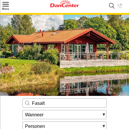
×
Menu
Zoeken
Inspiratie
Informatie over
Service
Kontakt
Fasalt
Wanneer
Personen