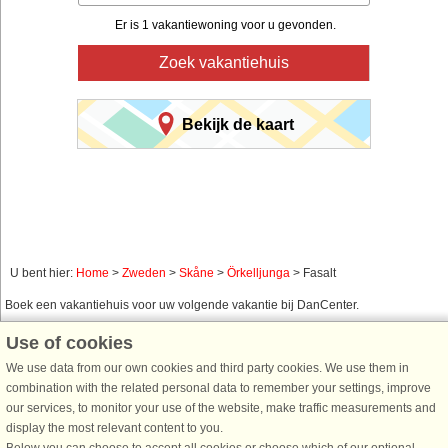
Er is 1 vakantiewoning voor u gevonden.
Zoek vakantiehuis
Bekijk de kaart
U bent hier:
Home
>
Zweden
>
Skåne
>
Örkelljunga
> Fasalt
Boek een vakantiehuis voor uw volgende vakantie bij DanCenter.
Gebruik ons eenvoudig zoeksysteem hieronder om een vakantiehuis te vinden
Use of cookies
in de omgeving waar u naar op zoek bent. U kunt uw zoekopdracht filteren en
We use data from our own cookies and third party cookies. We use them in
kiezen voor bijvoorbeeld zeezicht, zwembad, vaatwasser en internet.
combination with the related personal data to remember your settings, improve
our services, to monitor your use of the website, make traffic measurements and
display the most relevant content to you.