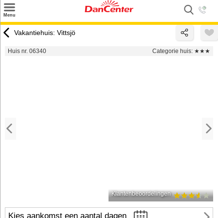
×
Menu
Zoeken
Vakantiehuis: Vittsjö
Inspiratie
Huis nr. 06340
Categorie huis:
★★★
Informatie over
Service
Kontakt
Klantenbeoordelingen
Kies aankomst een aantal dagen