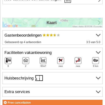
Kaart
Gastenbeoordelingen
Gebaseerd op 4 antwoorden
3.5 van 5.0
Faciliteiten vakantiewoning
6
2
60m²
nee
nee
9 km
Huisbeschrijving
Extra services
Free cancellation