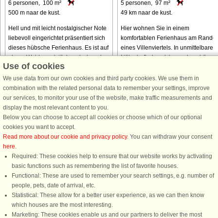
6 personen, 100 m²
5 personen, 97 m²
500 m naar de kust.
49 km naar de kust.
Hell und mit leicht nostalgischer Note
Hier wohnen Sie in einem
liebevoll eingerichtet präsentiert sich
komfortablen Ferienhaus am Rande
dieses hübsche Ferienhaus. Es ist auf
eines Villenviertels. In unmittelbarer
einem Waldgrundstück, zwischen den
Nähe befinden sich wunderschöne
Use of cookies
Orten Osby und Vittsjö gelegen. Das
Wald- und Naturgebiete sowie
traditionelle ...
idyllische Bade- und Angelseen. Die
We use data from our own cookies and third party cookies. We use them in
perfekte ...
combination with the related personal data to remember your settings, improve
our services, to monitor your use of the website, make traffic measurements and
van € 619
van € 625
display the most relevant content to you.
Below you can choose to accept all cookies or choose which of our optional
cookies you want to accept.
Read more about our cookie and privacy policy
. You can withdraw your consent
here
.
Required: These cookies help to ensure that our website works by activating
basic functions such as remembering the list of favorite houses.
Functional: These are used to remember your search settings, e.g. number of
DanCenter A/S - Kronprinsensgade 3, 2. - 1114 København K - Danmark
people, pets, date of arrival, etc.
Tel.: +45 70 13 00 00 - Fax.: +45 70 13 70 70 - CVR: 67324013
Statistical: These allow for a better user experience, as we can then know
Danske Bank Copenhagen - IBAN: DK35 3000 4073 0424 53 - BIC/Swift Code :
which houses are the most interesting.
DABADKKK
Marketing: These cookies enable us and our partners to deliver the most