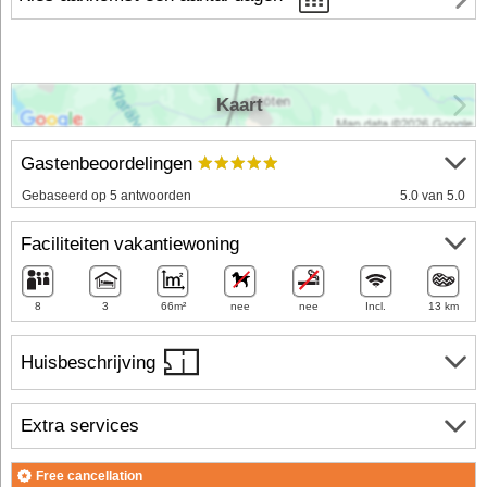
Kaart
Gastenbeoordelingen
Gebaseerd op 5 antwoorden
5.0 van 5.0
Faciliteiten vakantiewoning
8
3
66m²
nee
nee
Incl.
13 km
Huisbeschrijving
Extra services
Free cancellation