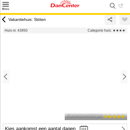
×
Menu
Zoeken
Vakantiehuis: Stöten
Inspiratie
Huis nr. 43950
Categorie huis:
★★★★
Informatie over
Service
Kontakt
Klantenbeoordelingen
Kies aankomst een aantal dagen