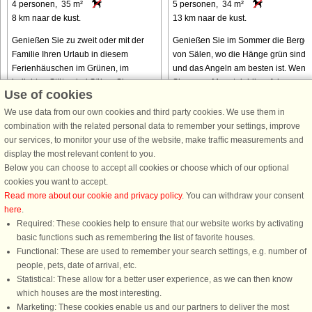
4 personen, 35 m²
5 personen, 34 m²
8 km naar de kust.
13 km naar de kust.
Genießen Sie zu zweit oder mit der
Genießen Sie im Sommer die Berge
Familie Ihren Urlaub in diesem
von Sälen, wo die Hänge grün sind
Ferienhäuschen im Grünen, im
und das Angeln am besten ist. Wenn
beliebten Stöten bei Sälen. Sie
Sie gerne Mountainbiken fahren,
Use of cookies
wohnen hier mit Nähe zum Angeln,
finden Sie hier schroffe und
Wandern, Bergerlebnissen oder
asphaltierte Radwege zu entdecken.
We use data from our own cookies and third party cookies. We use them in
Baden in einem ...
Stöten ...
combination with the related personal data to remember your settings, improve
our services, to monitor your use of the website, make traffic measurements and
van € 353
van € 267
display the most relevant content to you.
Below you can choose to accept all cookies or choose which of our optional
cookies you want to accept.
Read more about our cookie and privacy policy
. You can withdraw your consent
here
.
Required: These cookies help to ensure that our website works by activating
basic functions such as remembering the list of favorite houses.
Functional: These are used to remember your search settings, e.g. number of
DanCenter A/S - Kronprinsensgade 3, 2. - 1114 København K - Danmark
people, pets, date of arrival, etc.
Tel.: +45 70 13 00 00 - Fax.: +45 70 13 70 70 - CVR: 67324013
Statistical: These allow for a better user experience, as we can then know
Danske Bank Copenhagen - IBAN: DK35 3000 4073 0424 53 - BIC/Swift Code :
which houses are the most interesting.
DABADKKK
Marketing: These cookies enable us and our partners to deliver the most