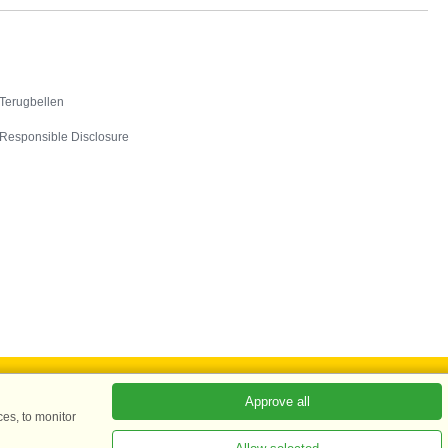
Contact
Terugbellen
Responsible Disclosure
Approve all
es, to monitor
ADKKK