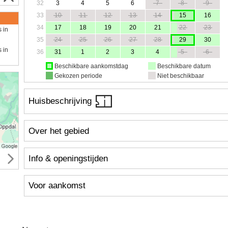
32
3
4
5
6
7
8
9
33
10
11
12
13
14
15
16
34
17
18
19
20
21
22
23
s in
35
24
25
26
27
28
29
30
s in
36
31
1
2
3
4
5
6
Beschikbare aankomstdag
Beschikbare datum
Gekozen periode
Niet beschikbaar
Huisbeschrijving
Over het gebied
Info & openingstijden
Voor aankomst