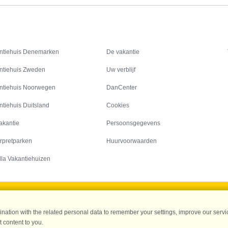
Inspiratie
Informatie over
ntiehuis Denemarken
De vakantie
ntiehuis Zweden
Uw verblijf
ntiehuis Noorwegen
DanCenter
ntiehuis Duitsland
Cookies
akantie
Persoonsgegevens
rpretparken
Huurvoorwaarden
lla Vakantiehuizen
DanCenter A/S - Kronprinsensgade 3, 2. - 1114 København K - Danmark
ation with the related personal data to remember your settings, improve our servic
Tel.: +45 70 13 00 00 - Fax.: +45 70 13 70 70 - CVR: 67324013
 content to you.
ke Bank Copenhagen - IBAN: DK35 3000 4073 0424 53 - BIC/Swift Code : DAB