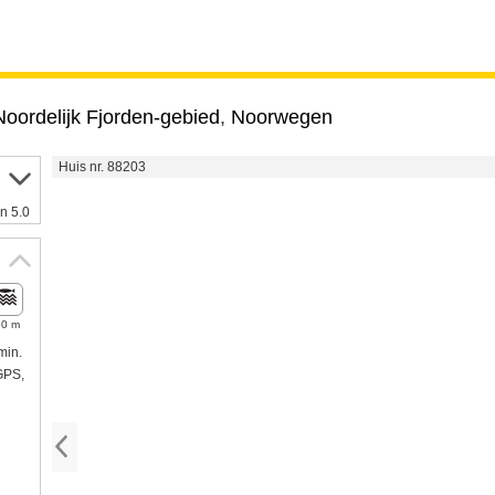
Noordelijk Fjorden-gebied
,
Noorwegen
Huis nr. 88203
n 5.0
60 m
min.
/GPS,