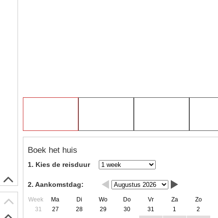
Boek het huis
1. Kies de reisduur
2. Aankomstdag:
Week
Ma
Di
Wo
Do
Vr
Za
Zo
31
27
28
29
30
31
1
2