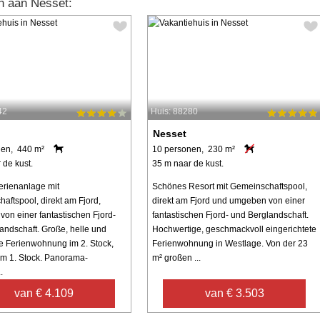
n aan Nesset:
42
Huis: 88280
Nesset
nen, 440 m²
10 personen, 230 m²
 de kust.
35 m naar de kust.
rienanlage mit
Schönes Resort mit Gemeinschaftspool,
aftspool, direkt am Fjord,
direkt am Fjord und umgeben von einer
on einer fantastischen Fjord-
fantastischen Fjord- und Berglandschaft.
andschaft. Große, helle und
Hochwertige, geschmackvoll eingerichtete
 Ferienwohnung im 2. Stock,
Ferienwohnung in Westlage. Von der 23
 im 1. Stock. Panorama-
m² großen ...
.
van € 4.109
van € 3.503