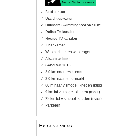
Tourist Fishing Industry
Boot te huur
Uitzicht op water
Outdoors Swimmingpool on 50 m²
Duitse TV-kanalen:
Noorse TV kanalen
1 badkamer
Wasmachine en wasdroger
Afwasmachine
Gebouwd 2016
3,0 km naar restaurant
3,0 km naar supermarkt
60 m naar vismogelijkheden (kust)
9 km tot vismogelijkheden (meer)
22 km tot vismogelijkheden (rivier)
Parkeren
Extra services