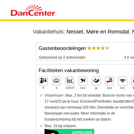
Vakantiehuis:
Nesset
,
Møre en Romsdal
,
Gastenbeoordelingen
Gebaseerd op 2 antwoorden
4.0 va
Faciliteiten vakantiewoning
5
3
100m²
nee
ja
nee
Incl.
Visserhuis+: Max. 2 km tot viswater. Boot en motor van 
17 voet/25 pk te huur. Echoloot/Fishfinder, kaartplotter
vrieskast van minimaal 200 liter. Overdekte en verlichte
fileerplaats met water. Meer informatie in de
huisbeschrijving bij het zoeken op datum.
Max. 15 kg vis/pers.
APPROVED