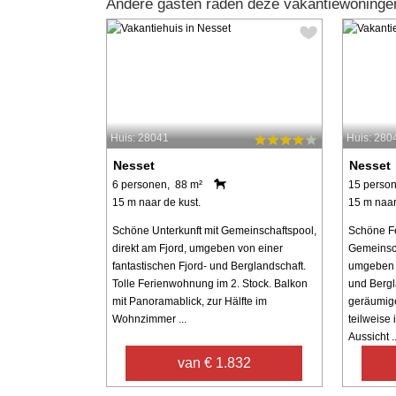
Andere gasten raden deze vakantiewoninge
Huis: 28041
Huis: 280
Nesset
Nesset
6 personen, 88 m²
15 perso
15 m naar de kust.
15 m naar
Schöne Unterkunft mit Gemeinschaftspool,
Schöne Fe
direkt am Fjord, umgeben von einer
Gemeinsch
fantastischen Fjord- und Berglandschaft.
umgeben v
Tolle Ferienwohnung im 2. Stock. Balkon
und Bergl
mit Panoramablick, zur Hälfte im
geräumige
Wohnzimmer ...
teilweise
Aussicht ..
van € 1.832