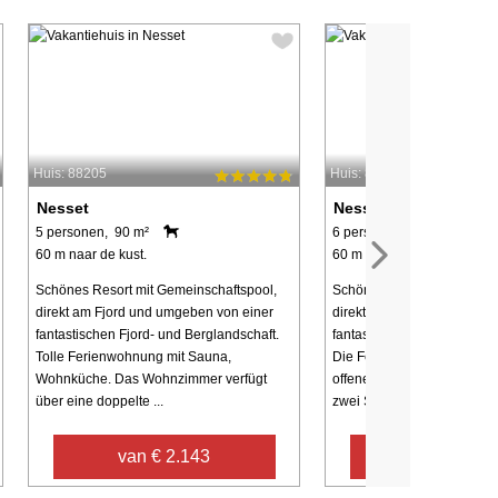
Huis: 88205
Huis: 88204
Nesset
Nesset
5 personen, 90 m²
6 personen, 80 m²
60 m naar de kust.
60 m naar de kust.
Schönes Resort mit Gemeinschaftspool,
Schönes Resort mit Gemein
direkt am Fjord und umgeben von einer
direkt am Fjord und umgeb
fantastischen Fjord- und Berglandschaft.
fantastischen Fjord- und Be
Tolle Ferienwohnung mit Sauna,
Die Ferienwohnung verfügt
Wohnküche. Das Wohnzimmer verfügt
offenen Wohn-/Küchenbere
über eine doppelte ...
zwei Schlafzimmer, ...
van € 2.143
van € 2.1