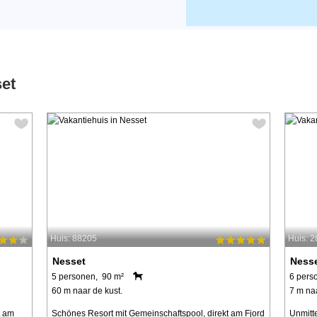
set
Huis: 88205
Huis: 
Nesset
Ness
5 personen, 90 m²
6 pers
60 m naar de kust.
7 m naa
t am
Schönes Resort mit Gemeinschaftspool, direkt am Fjord
Unmitt