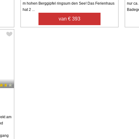
m hohen Berggipfel ringsum den See! Das Ferienhaus
nur ca
hat 2 ...
Badege
van € 393
rekt am
nd
sgang