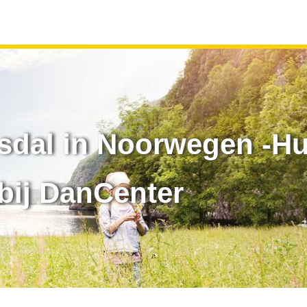
dal in Noorwegen -Hu
bij DanCenter