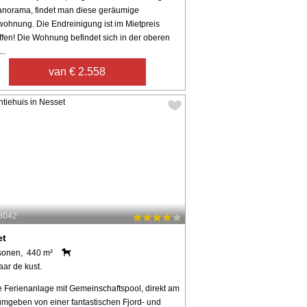
anorama, findet man diese geräumige
wohnung. Die Endreinigung ist im Mietpreis
ffen! Die Wohnung befindet sich in der oberen
..
van € 2.558
28042
et
sonen, 440 m²
aar de kust.
 Ferienanlage mit Gemeinschaftspool, direkt am
 umgeben von einer fantastischen Fjord- und