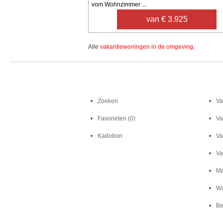
vom Wohnzimmer ...
van € 3.925
Alle
vakantiewoningen in de omgeving
.
Zoeken
Zoeken
Va
Favorieten (0)
Va
Kadobon
Va
Va
Me
Wa
Be