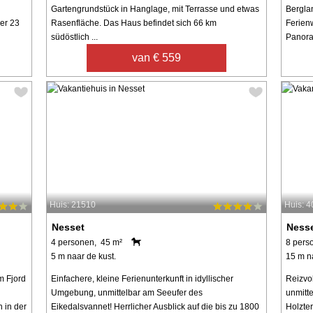
Gartengrundstück in Hanglage, mit Terrasse und etwas
Bergla
er 23
Rasenfläche. Das Haus befindet sich 66 km
Ferienw
südöstlich ...
Panora
van € 559
Huis: 21510
Huis: 
Nesset
Ness
4 personen, 45 m²
8 pers
5 m naar de kust.
15 m n
m Fjord
Einfachere, kleine Ferienunterkunft in idyllischer
Reizvo
Umgebung, unmittelbar am Seeufer des
unmitt
 in der
Eikedalsvannet! Herrlicher Ausblick auf die bis zu 1800
Holzte