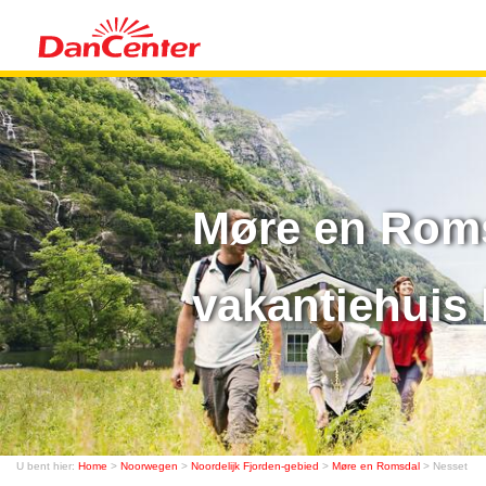
Møre en Roms
vakantiehuis 
U bent hier:
Home
>
Noorwegen
>
Noordelijk Fjorden-gebied
>
Møre en Romsdal
> Nesset