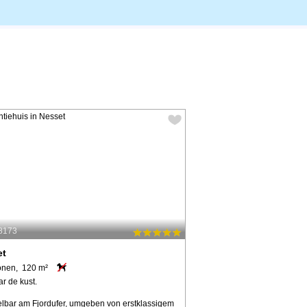
28173
et
onen, 120 m²
r de kust.
elbar am Fjordufer, umgeben von erstklassigem