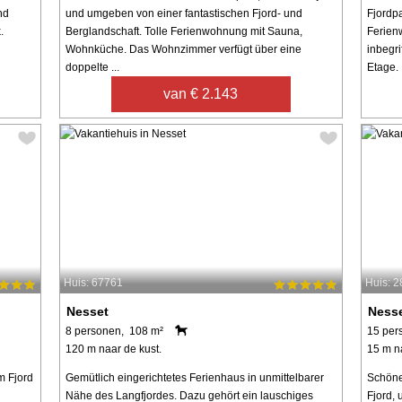
nd
und umgeben von einer fantastischen Fjord- und
Fjordp
.
Berglandschaft. Tolle Ferienwohnung mit Sauna,
Ferien
Wohnküche. Das Wohnzimmer verfügt über eine
inbegri
doppelte ...
Etage. .
van € 2.143
Huis: 67761
Huis: 
Nesset
Ness
8 personen, 108 m²
15 per
120 m naar de kust.
15 m n
m Fjord
Gemütlich eingerichtetes Ferienhaus in unmittelbarer
Schöne
Nähe des Langfjordes. Dazu gehört ein lauschiges
Fjord,