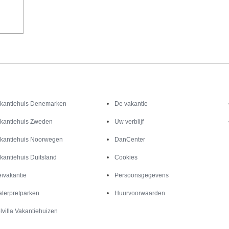
Inspiratie
Informatie over
kantiehuis Denemarken
De vakantie
kantiehuis Zweden
Uw verblijf
kantiehuis Noorwegen
DanCenter
kantiehuis Duitsland
Cookies
ivakantie
Persoonsgegevens
terpretparken
Huurvoorwaarden
lvilla Vakantiehuizen