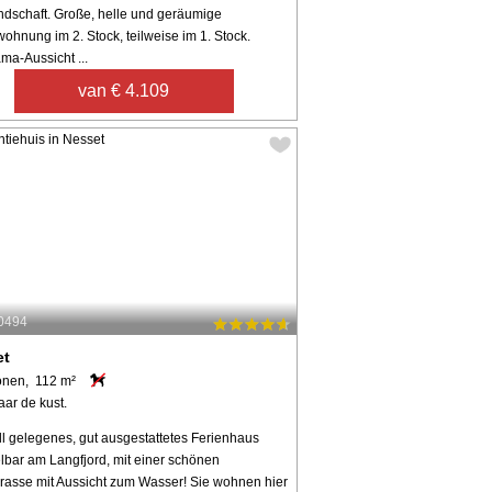
ndschaft. Große, helle und geräumige
ohnung im 2. Stock, teilweise im 1. Stock.
ma-Aussicht ...
van € 4.109
40494
et
onen, 112 m²
aar de kust.
ll gelegenes, gut ausgestattetes Ferienhaus
elbar am Langfjord, mit einer schönen
rrasse mit Aussicht zum Wasser! Sie wohnen hier