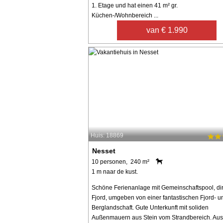
1. Etage und hat einen 41 m² gr.
Küchen-/Wohnbereich ...
van € 1.990
Huis: 18869
Nesset
10 personen, 240 m²
1 m naar de kust.
Schöne Ferienanlage mit Gemeinschaftspool, di
Fjord, umgeben von einer fantastischen Fjord- u
Berglandschaft. Gute Unterkunft mit soliden
Außenmauern aus Stein vom Strandbereich. Au