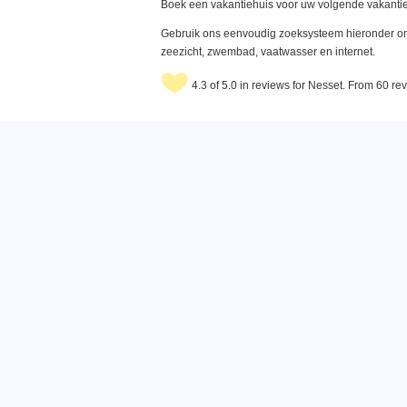
Boek een vakantiehuis voor uw volgende vakantie
Gebruik ons eenvoudig zoeksysteem hieronder om 
zeezicht, zwembad, vaatwasser en internet.
4.3 of 5.0 in reviews for Nesset. From 60 re