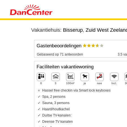
Vakantiehuis:
Bisserup
,
Zuid West Zeelan
Gastenbeoordelingen
Gebaseerd op 71 antwoorden
3.5 va
Faciliteiten vakantiewoning
6
3
100m²
ja
nee
Incl.
3
Hassel free checkin via Smart lock keyboxes
Spa, 2 persons
Sauna, 3 persons
Haard/houtkachel
Duitse TV-kanalen:
Deense TV kanalen