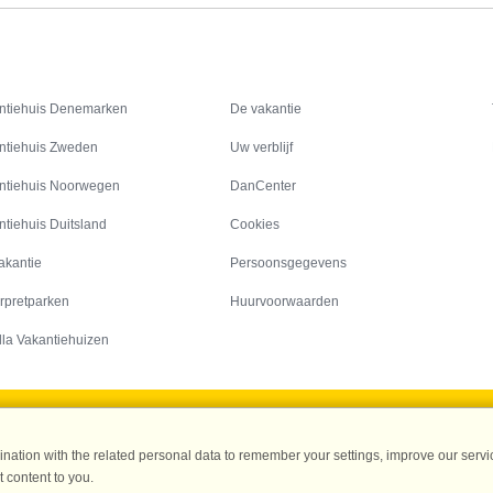
Inspiratie
Informatie over
ntiehuis Denemarken
De vakantie
ntiehuis Zweden
Uw verblijf
ntiehuis Noorwegen
DanCenter
ntiehuis Duitsland
Cookies
akantie
Persoonsgegevens
rpretparken
Huurvoorwaarden
lla Vakantiehuizen
DanCenter A/S - Kronprinsensgade 3, 2. - 1114 København K - Danmark
ation with the related personal data to remember your settings, improve our servic
Tel.: +45 70 13 00 00 - Fax.: +45 70 13 70 70 - CVR: 67324013
 content to you.
ke Bank Copenhagen - IBAN: DK35 3000 4073 0424 53 - BIC/Swift Code : DAB