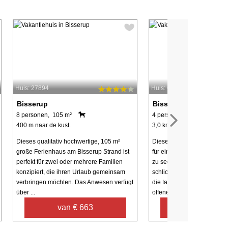
Huis: 27894
Huis: 64380
Bisserup
Bisserup
8 personen, 105 m²
4 personen, 61 m²
400 m naar de kust.
3,0 km naar de kust.
Dieses qualitativ hochwertige, 105 m²
Dieses 61 m² große Ferienh
große Ferienhaus am Bisserup Strand ist
für einen entspannten Aufen
perfekt für zwei oder mehrere Familien
zu sechs Gästen. Die Einric
konzipiert, die ihren Urlaub gemeinsam
schlicht und praktisch, mit
verbringen möchten. Das Anwesen verfügt
die tagsüber für ein angen
über ...
offenes ...
van € 663
van € 1.7