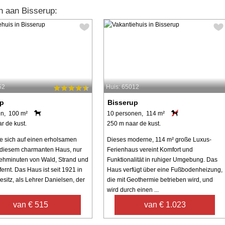
n aan Bisserup:
52
Huis: 65012
up
Bisserup
en, 100 m²
10 personen, 114 m²
r de kust.
250 m naar de kust.
e sich auf einen erholsamen
Dieses moderne, 114 m² große Luxus-
 diesem charmanten Haus, nur
Ferienhaus vereint Komfort und
ehminuten von Wald, Strand und
Funktionalität in ruhiger Umgebung. Das
ernt. Das Haus ist seit 1921 in
Haus verfügt über eine Fußbodenheizung,
esitz, als Lehrer Danielsen, der
die mit Geothermie betrieben wird, und
wird durch einen ...
van € 515
van € 1.023