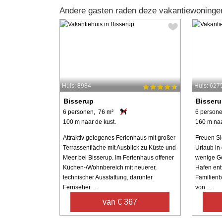
Andere gasten raden deze vakantiewoninge
Huis: 8984
Huis: 627
Bisserup
Bisser
6 personen, 76 m²
6 person
100 m naar de kust.
160 m naa
Attraktiv gelegenes Ferienhaus mit großer
Freuen Si
Terrassenfläche mit Ausblick zu Küste und
Urlaub in
Meer bei Bisserup. Im Ferienhaus offener
wenige G
Küchen-/Wohnbereich mit neuerer,
Hafen entf
technischer Ausstattung, darunter
Familienb
Fernseher ...
von ...
van € 367