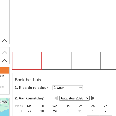
s in
Boek het huis
s in
1. Kies de reisduur
2. Aankomstdag:
Week
Ma
Di
Wo
Do
Vr
Za
Zo
31
27
28
29
30
31
1
2