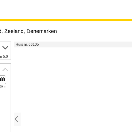
d
,
Zeeland
,
Denemarken
Huis nr. 66105
n 5.0
00 m