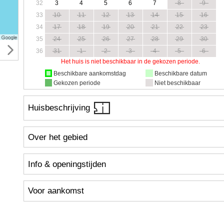
32
3
4
5
6
7
8
9
33
10
11
12
13
14
15
16
34
17
18
19
20
21
22
23
35
24
25
26
27
28
29
30
36
31
1
2
3
4
5
6
Het huis is niet beschikbaar in de gekozen periode.
Beschikbare aankomstdag
Beschikbare datum
Gekozen periode
Niet beschikbaar
Huisbeschrijving
Over het gebied
Info & openingstijden
Voor aankomst