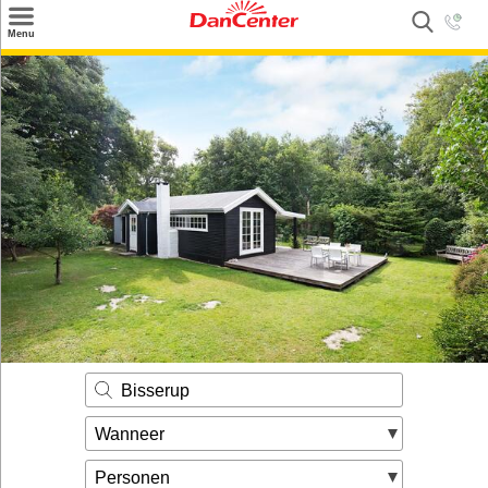
×
Menu
Zoeken
Inspiratie
Informatie over
Service
Kontakt
Bisserup
Wanneer
Personen