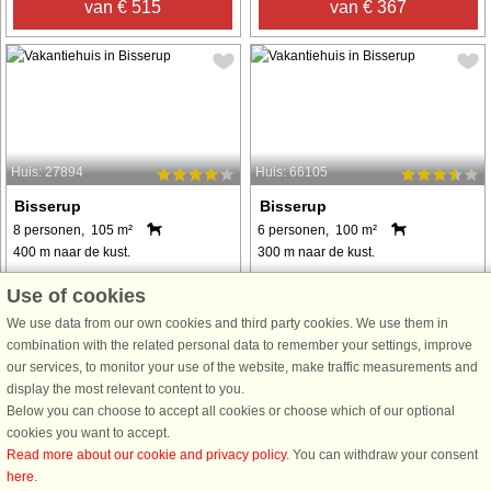
van € 515
van € 367
Huis: 27894
Huis: 66105
Bisserup
Bisserup
8 personen, 105 m²
6 personen, 100 m²
400 m naar de kust.
300 m naar de kust.
Dieses qualitativ hochwertige, 105
Dieses Ferienhaus, erbaut aus
Use of cookies
m² große Ferienhaus am Bisserup
hochwertigen Materialien, liegt bei
We use data from our own cookies and third party cookies. We use them in
Strand ist perfekt für zwei oder
Bisserup Strand. Es verfügt über drei
combination with the related personal data to remember your settings, improve
mehrere Familien konzipiert, die
komfortable Schlafzimmer und ein
our services, to monitor your use of the website, make traffic measurements and
ihren Urlaub gemeinsam verbringen
Badezimmer mit Whirlpool und
display the most relevant content to you.
möchten. Das Anwesen verfügt
Sauna. Die familienfreundliche
Below you can choose to accept all cookies or choose which of our optional
über ...
Einrichtung ...
cookies you want to accept.
van € 663
van € 1.301
Read more about our cookie and privacy policy
. You can withdraw your consent
here
.