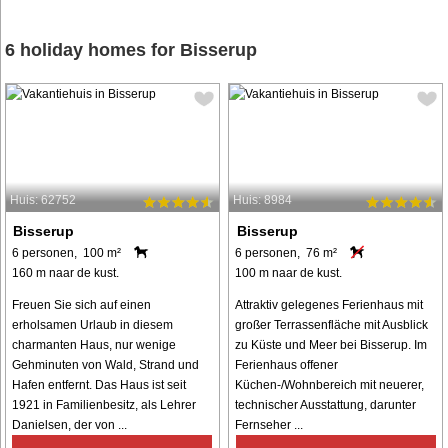
6 holiday homes for Bisserup
Huis: 62752
Huis: 8984
Bisserup
Bisserup
6 personen, 100 m²
6 personen, 76 m²
160 m naar de kust.
100 m naar de kust.
Freuen Sie sich auf einen
Attraktiv gelegenes Ferienhaus mit
erholsamen Urlaub in diesem
großer Terrassenfläche mit Ausblick
charmanten Haus, nur wenige
zu Küste und Meer bei Bisserup. Im
Gehminuten von Wald, Strand und
Ferienhaus offener
Hafen entfernt. Das Haus ist seit
Küchen-/Wohnbereich mit neuerer,
1921 in Familienbesitz, als Lehrer
technischer Ausstattung, darunter
Danielsen, der von ...
Fernseher ...