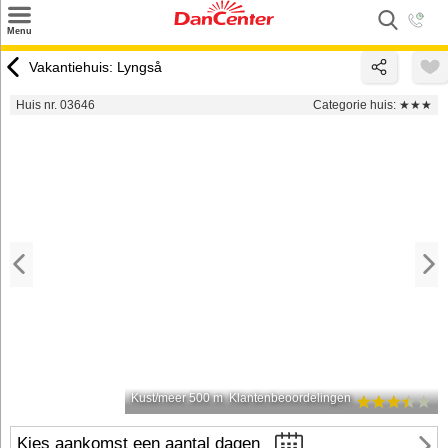
×
Menu
Zoeken
Vakantiehuis: Lyngså
Inspiratie
Huis nr. 03646
Categorie huis:
★★★
Informatie over
Service
Kontakt
Kust/meer 500 m
Klantenbeoordelingen
Kies aankomst een aantal dagen