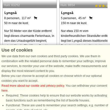
Huis: 63252
Huis: 8654
Lyngså
Lyngså
8 personen, 117 m²
5 personen, 45 m²
50 m naar de kust.
150 m naar de kust.
Nur 50 Meter von der Küste entfernt
Nur etwa 150 m vom
liegt dieses charmante Ferienhaus, in
kinderfreundlichen Strandufer entfer
dem das Urlaubsgefühl beginnt,
liegt bei Lyngså dieses traditionelle
sobald Sie die Tür öffnen. Das Haus
Ferienhaus. Von der überdachten
Use of cookies
ist einfach und funktional eingerichtet,
Terrasse des Hauses haben Sie
mit Fokus auf Entspannung ...
etwas Meerblick und können auch
We use data from our own cookies and third party cookies. We use them in
den Ausblick ...
combination with the related personal data to remember your settings, improve
our services, to monitor your use of the website, make traffic measurements and
van € 1.085
van € 290
display the most relevant content to you.
Below you can choose to accept all cookies or choose which of our optional
cookies you want to accept.
Read more about our cookie and privacy policy
. You can withdraw your consent
here
.
Required: These cookies help to ensure that our website works by activating
basic functions such as remembering the list of favorite houses.
Functional: These are used to remember your search settings, e.g. number of
DanCenter A/S - Kronprinsensgade 3, 2. - 1114 København K - Danmark