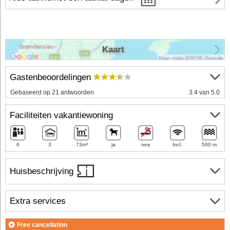
Kaart
Gastenbeoordelingen
Gebaseerd op 21 antwoorden
3.4 van 5.0
Faciliteiten vakantiewoning
6
3
73m²
ja
nee
Incl.
500 m
Huisbeschrijving
Extra services
Free cancellation