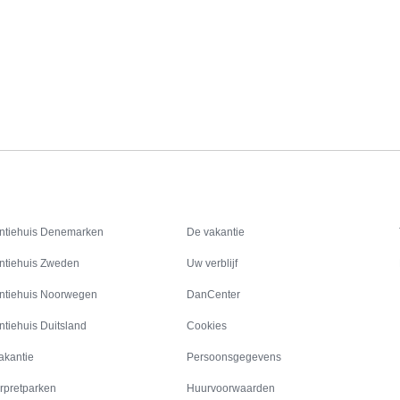
Inspiratie
Informatie over
ntiehuis Denemarken
De vakantie
ntiehuis Zweden
Uw verblijf
ntiehuis Noorwegen
DanCenter
ntiehuis Duitsland
Cookies
akantie
Persoonsgegevens
rpretparken
Huurvoorwaarden