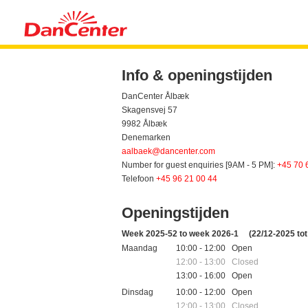
Info & openingstijden
DanCenter Ålbæk
Skagensvej 57
9982 Ålbæk
Denemarken
aalbaek@dancenter.com
Number for guest enquiries [9AM - 5 PM]:
+45 70 
Telefoon
+45 96 21 00 44
Openingstijden
Week 2025-52 to week 2026-1
(22/12-2025 tot
Maandag
10:00 - 12:00 Open
12:00 - 13:00 Closed
13:00 - 16:00 Open
Dinsdag
10:00 - 12:00 Open
12:00 - 13:00 Closed