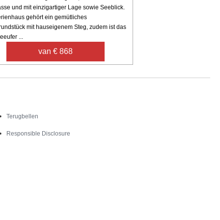
sse und mit einzigartiger Lage sowie Seeblick.
rienhaus gehört ein gemütliches
rundstück mit hauseigenem Steg, zudem ist das
eufer ...
van € 868
Contact
Terugbellen
Responsible Disclosure