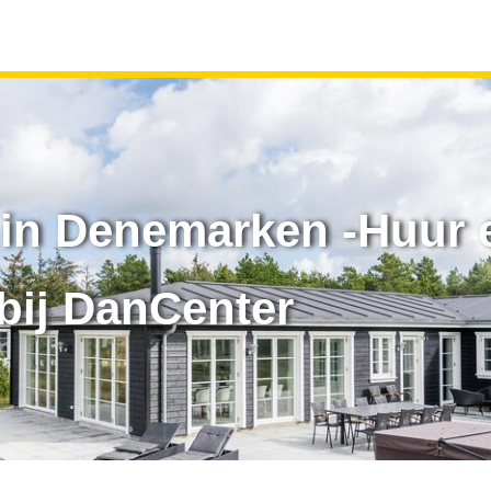
in Denemarken -Huur 
bij DanCenter