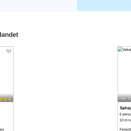
landet
Huis: 
Søhø
6 pers
10 m n
gen
Ferien