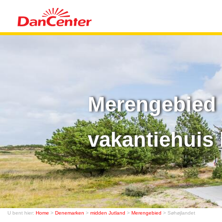
Merengebied 
vakantiehuis 
U bent hier:
Home
>
Denemarken
>
midden Jutland
>
Merengebied
> Søhøjlandet