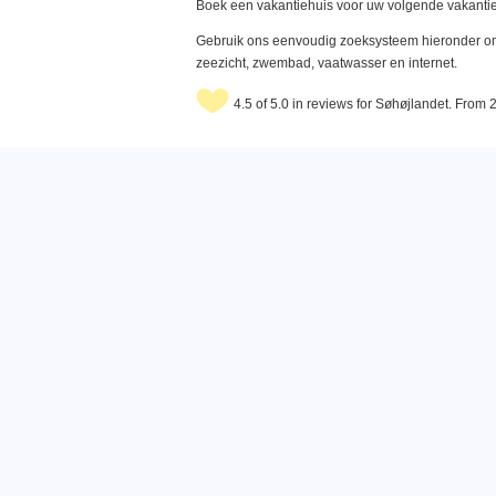
Boek een vakantiehuis voor uw volgende vakantie
Gebruik ons eenvoudig zoeksysteem hieronder om 
zeezicht, zwembad, vaatwasser en internet.
4.5 of 5.0 in reviews for Søhøjlandet. From 