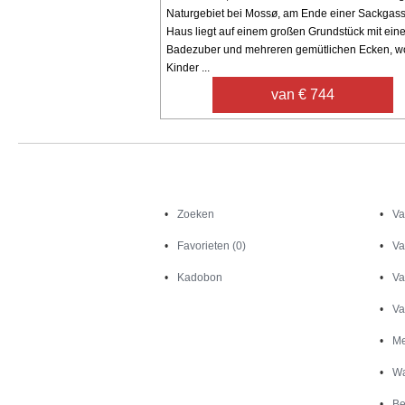
Naturgebiet bei Mossø, am Ende einer Sackgas
Haus liegt auf einem großen Grundstück mit ein
Badezuber und mehreren gemütlichen Ecken, w
Kinder ...
van € 744
Zoeken
Zoeken
Va
Favorieten (0)
Va
Kadobon
Va
Va
Me
Wa
Be