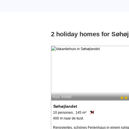
2 holiday homes for Søhøj
Huis: 45889
Søhøjlandet
10 personen, 145 m²
400 m naar de kust.
Renoviertes, schönes Ferienhaus in einem ruhi