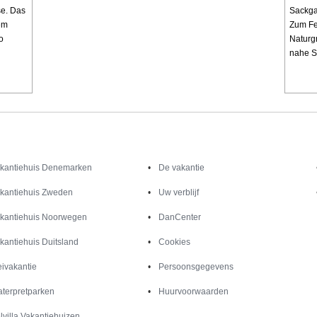
se. Das
Sackga
em
Zum Fe
o
Naturg
nahe Se
Inspiratie
Informatie over
kantiehuis Denemarken
De vakantie
kantiehuis Zweden
Uw verblijf
kantiehuis Noorwegen
DanCenter
kantiehuis Duitsland
Cookies
ivakantie
Persoonsgegevens
terpretparken
Huurvoorwaarden
lvilla Vakantiehuizen