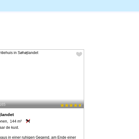
9165
jlandet
onen, 144 m²
aar de kust.
haus in einer ruhigen Gegend, am Ende einer