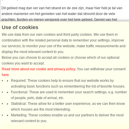
Dit gebied mag dan ver van het strand en de zee zijn, maar hier heb je tal van
andere manieren om het genieten van het water dat stroomt door de vele
grachten, fjorden en meren verspreid over het hele gebied. Geniet van het
prachtige uitzicht wanneer u op een stoomraderboot over de meren van
Use of cookies
Silkeborg vaart of wanneer u de kinderen meeneemt naar een van de Put and
We use data from our own cookies and third party cookies. We use them in
Take meren om te gaan vissen.
combination with the related personal data to remember your settings, improve
Wanneer u kiest om te verblijven in Midden-Jutland mag u Aarhus niet missen,
our services, to monitor your use of the website, make traffic measurements and
de tweede grootste stad van Denemarken. In deze interessante stad vindt u veel
display the most relevant content to you.
verschillende culturele activiteiten, winkelmogelijkheden en spannende plekken
Below you can choose to accept all cookies or choose which of our optional
om te bezoeken. U moet ook zeker een bezoek brengen aan ARoS, een
cookies you want to accept.
interessant kunstmuseum, en de wereldberoemde Aarhus Gamle By (de oude
Read more about our cookie and privacy policy
. You can withdraw your consent
binnenstad van Aarhus).
here
.
Required: These cookies help to ensure that our website works by
activating basic functions such as remembering the list of favorite houses.
Functional: These are used to remember your search settings, e.g. number
of people, pets, date of arrival, etc.
DanCenter A/S - Kronprinsensgade 3, 2. - 1114 København K - Danmark
Statistical: These allow for a better user experience, as we can then know
Tel.: +45 70 13 00 00 - Fax.: +45 70 13 70 70 - CVR: 67324013
which houses are the most interesting.
Danske Bank Copenhagen - IBAN: DK35 3000 4073 0424 53 - BIC/Swift Code :
Marketing: These cookies enable us and our partners to deliver the most
DABADKKK
relevant content to you.