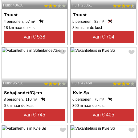
Huis: 40620
Huis: 25861
Truust
Truust
4 personen, 57 m²
5 personen, 82 m²
18 km naar de kust.
8 km naar de kust.
van € 538
van € 704
Huis: 95718
Huis: 42460
Søhøjlandet/Gjern
Kvie Sø
8 personen, 110 m²
6 personen, 75 m²
6 km naar de kust.
300 m naar de kust.
van € 745
van € 405