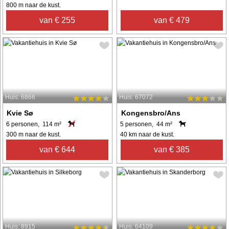
800 m naar de kust.
van € 255
van € 479
Huis: 6866
Huis: 67072
Kvie Sø
Kongensbro/Ans
6 personen, 114 m²
5 personen, 44 m²
300 m naar de kust.
40 km naar de kust.
van € 644
van € 385
Huis: 8915
Huis: 64109