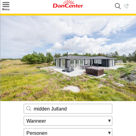
×
Menu
Zoeken
Inspiratie
Informatie over
Service
Kontakt
midden Jutland
Wanneer
Personen