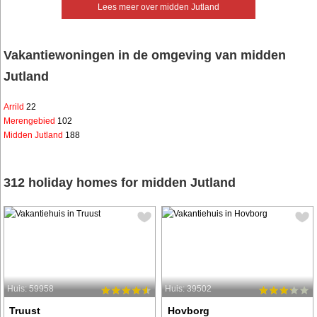
Lees meer over midden Jutland
Vakantiewoningen in de omgeving van midden
Jutland
Arrild
22
Merengebied
102
Midden Jutland
188
312 holiday homes for midden Jutland
Huis: 59958
Huis: 39502
Truust
Hovborg