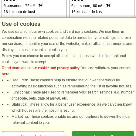
6 personen, 72 m²
6 personen, 60 m²
16 km naar de kust.
16 km naar de kust.
Großartige Lage in Arrild Ferieby. Mit
Dieses praktisch und zweckmäßig
Use of cookies
drei Schlafzimmern und sechs
mit neuen Möbeln eingerichtete
We use data from our own cookies and third party cookies. We use them in
Betten eignet es sich sowohl für
Ferienhaus steht auf einem schönen
combination with the related personal data to remember your settings, improve
Familien als auch für Freunde. Das
und ungestörten Naturgrundstück
our services, to monitor your use of the website, make traffic measurements and
Haus ist hell und funktional
mit Rasenfläche. Bis zur
display the most relevant content to you.
eingerichtet und verfügt über 72
Schwimmhalle sind es nur etwa 600
Below you can choose to accept all cookies or choose which of our optional
gut ...
m. Das Wikingermuseum ...
cookies you want to accept.
van € 432
van € 164
Read more about our cookie and privacy policy
. You can withdraw your consent
here
.
Required: These cookies help to ensure that our website works by
activating basic functions such as remembering the list of favorite houses.
Functional: These are used to remember your search settings, e.g. number
of people, pets, date of arrival, etc.
DanCenter A/S - Kronprinsensgade 3, 2. - 1114 København K - Danmark
Statistical: These allow for a better user experience, as we can then know
Tel.: +45 70 13 00 00 - Fax.: +45 70 13 70 70 - CVR: 67324013
which houses are the most interesting.
Danske Bank Copenhagen - IBAN: DK35 3000 4073 0424 53 - BIC/Swift Code :
Marketing: These cookies enable us and our partners to deliver the most
DABADKKK
relevant content to you.