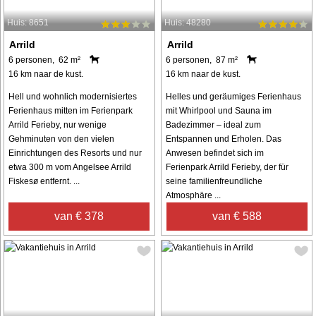
Huis: 8651
Huis: 48280
Arrild
Arrild
6 personen, 62 m²
6 personen, 87 m²
16 km naar de kust.
16 km naar de kust.
Hell und wohnlich modernisiertes
Helles und geräumiges Ferienhaus
Ferienhaus mitten im Ferienpark
mit Whirlpool und Sauna im
Arrild Ferieby, nur wenige
Badezimmer – ideal zum
Gehminuten von den vielen
Entspannen und Erholen. Das
Einrichtungen des Resorts und nur
Anwesen befindet sich im
etwa 300 m vom Angelsee Arrild
Ferienpark Arrild Ferieby, der für
Fiskesø entfernt. ...
seine familienfreundliche
Atmosphäre ...
van € 378
van € 588