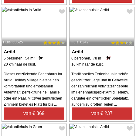
Huis: 60625
Huis: 6242
Arrild
Arrild
5 personen, 54 m²
6 personen, 78 m²
20 km naar de kust.
16 km naar de kust.
Dieses entzückende Ferienhaus im
Traditionelles Ferienhaus in schön
Arrild Holiday Village bietet einen
geschützter Lage und in Gehweite
komfortablen und erholsamen
der zahlreichen Aktivitätsangebote
Aufenthalt, perfekt für eine Familie
im Ferienhausgebiet Arrild Ferieby,
oder ein Paar. Mit zwei gemütlichen
darunter ein öffentlicher Spielplatz,
Zimmern bietet es Platz für bis ...
auf dem zu großen Teilen ...
van € 369
van € 237