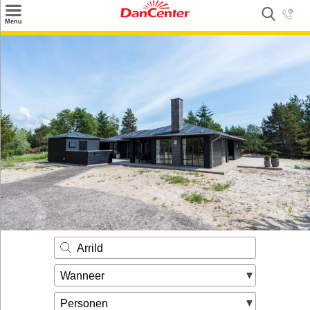
×
Menu
Zoeken
Inspiratie
Informatie over
Service
Kontakt
Arrild
Wanneer
Personen