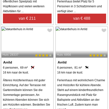
öffentlichen Spielplatz mit
Ferienhaus bietet Platz für 5
Hüpfkissen und vielen weiteren
Personen in 3 Schlafzimmern und
Aktivitäten für ...
verfügt über ...
van € 211
van € 488
Huis: 28337
Huis: 6956
Arrild
Arrild
6 personen, 69 m²
6 personen, 81 m²
16 km naar de kust.
16 km naar de kust.
Älteres Holzferienhaus mit guter
Ferienhaus mit wohnlichem Charme
Einrichtung. Auf der Terrasse mit
und Holzofen für kühlere Abende.
Gartenmöbeln können Sie die
Steht auf einem kinderfreundlichen
Sommertage geniessen. An
Rasengrundstück mit Platz für
kühleren Abenden können Sie sich
Ballspiele und Aktivitäten an der
am Holzofen wärmen. Bestellen Sie
frischen Luft. Zudem kann man