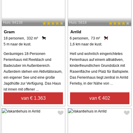
Huis: 94138
Huis: 5818
Gram
Arrild
18 personen, 332 m²
6 personen, 73 m²
5 m naar de kust.
1,6 km naar de kust.
Geräumiges 18-Personen
Hell und wohnlich eingerichtetes
Ferienhaus mit Reetdach und
Ferienhaus auf einem attraktiven,
Badezuber im Außenbereich.
kinderfreundlichen Grundstück mit
Außerdem stehen ein Aktivitätsraum,
Rasenfläche und Platz für Ballspiele.
ein eigener See und eine große
Das Ferienhaus liegt zentral in Arrild
Jagdhütte zur Verfügung. Das Haus
Ferieby, in der Nähe von ...
ist innen mit offener ...
van € 1.363
van € 402