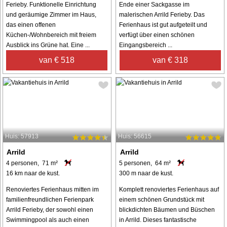
Ferieby. Funktionelle Einrichtung
Ende einer Sackgasse im
und geräumige Zimmer im Haus,
malerischen Arrild Ferieby. Das
das einen offenen
Ferienhaus ist gut aufgeteilt und
Küchen-/Wohnbereich mit freiem
verfügt über einen schönen
Ausblick ins Grüne hat. Eine ...
Eingangsbereich ...
van € 518
van € 318
Huis: 57913
Huis: 56615
Arrild
Arrild
4 personen, 71 m²
5 personen, 64 m²
16 km naar de kust.
300 m naar de kust.
Renoviertes Ferienhaus mitten im
Komplett renoviertes Ferienhaus auf
familienfreundlichen Ferienpark
einem schönen Grundstück mit
Arrild Ferieby, der sowohl einen
blickdichten Bäumen und Büschen
Swimmingpool als auch einen
in Arrild. Dieses fantastische