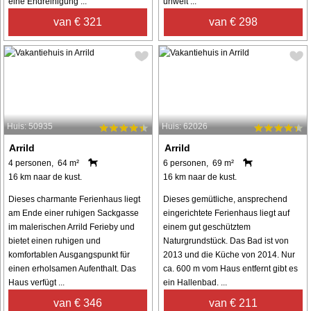
eine Endreinigung ...
unweit ...
van € 321
van € 298
Huis: 50935
Huis: 62026
Arrild
Arrild
4 personen, 64 m²
6 personen, 69 m²
16 km naar de kust.
16 km naar de kust.
Dieses charmante Ferienhaus liegt
Dieses gemütliche, ansprechend
am Ende einer ruhigen Sackgasse
eingerichtete Ferienhaus liegt auf
im malerischen Arrild Ferieby und
einem gut geschütztem
bietet einen ruhigen und
Naturgrundstück. Das Bad ist von
komfortablen Ausgangspunkt für
2013 und die Küche von 2014. Nur
einen erholsamen Aufenthalt. Das
ca. 600 m vom Haus entfernt gibt es
Haus verfügt ...
ein Hallenbad. ...
van € 346
van € 211