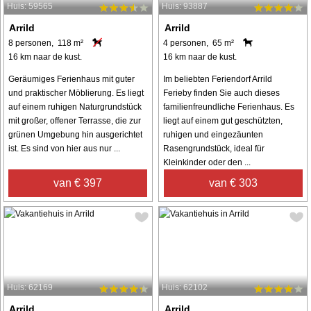
Huis: 59565
Huis: 93887
Arrild
Arrild
8 personen, 118 m²
4 personen, 65 m²
16 km naar de kust.
16 km naar de kust.
Geräumiges Ferienhaus mit guter
Im beliebten Feriendorf Arrild
und praktischer Möblierung. Es liegt
Ferieby finden Sie auch dieses
auf einem ruhigen Naturgrundstück
familienfreundliche Ferienhaus. Es
mit großer, offener Terrasse, die zur
liegt auf einem gut geschützten,
grünen Umgebung hin ausgerichtet
ruhigen und eingezäunten
ist. Es sind von hier aus nur ...
Rasengrundstück, ideal für
Kleinkinder oder den ...
van € 397
van € 303
Huis: 62169
Huis: 62102
Arrild
Arrild