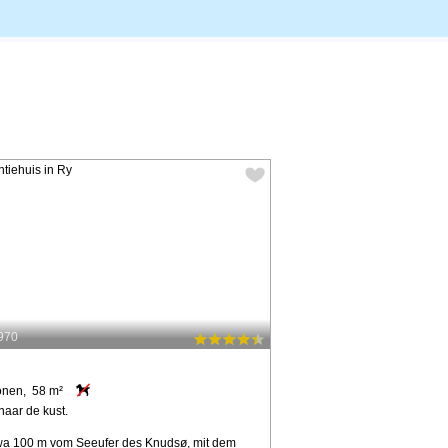
6970
onen, 58 m²
naar de kust.
wa 100 m vom Seeufer des Knudsø, mit dem