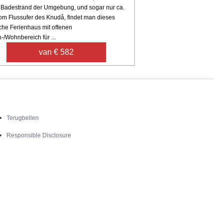
 Badestrand der Umgebung, und sogar nur ca.
om Flussufer des Knudå, findet man dieses
che Ferienhaus mit offenen
-/Wohnbereich für ...
van € 582
Contact
Terugbellen
Responsible Disclosure