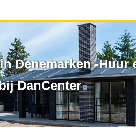
in Denemarken -Huur 
bij DanCenter