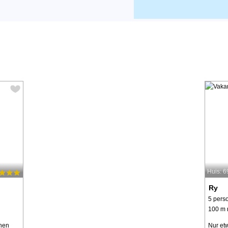
Huis: 
Ry
5 pers
100 m 
chen
Nur et