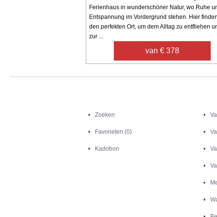
Ferienhaus in wunderschöner Natur, wo Ruhe u
Entspannung im Vordergrund stehen. Hier finde
den perfekten Ort, um dem Alltag zu entfliehen u
zur ...
van € 378
Zoeken
Zoeken
Va
Favorieten (0)
Va
Kadobon
Va
Va
Me
Wa
Be