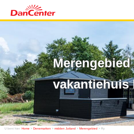
Merengebied 
vakantiehuis 
U bent hier:
Home
>
Denemarken
>
midden Jutland
>
Merengebied
> Ry