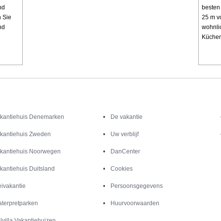
nd
besten
n Sie
25 m v
nd
wohnli
Küchen
Inspiratie
Informatie over
kantiehuis Denemarken
De vakantie
kantiehuis Zweden
Uw verblijf
kantiehuis Noorwegen
DanCenter
kantiehuis Duitsland
Cookies
ivakantie
Persoonsgegevens
terpretparken
Huurvoorwaarden
lvilla Vakantiehuizen