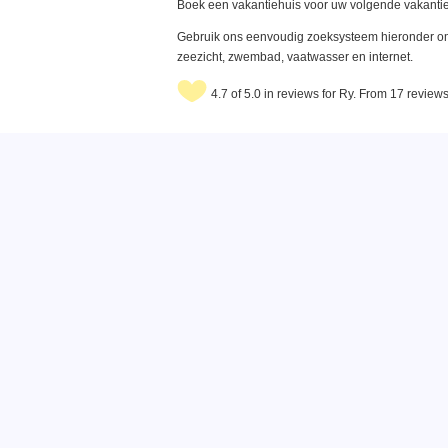
Boek een vakantiehuis voor uw volgende vakantie
Gebruik ons eenvoudig zoeksysteem hieronder om 
zeezicht, zwembad, vaatwasser en internet.
4.7 of 5.0 in reviews for Ry. From 17 review