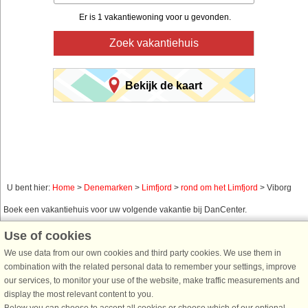
Er is 1 vakantiewoning voor u gevonden.
Zoek vakantiehuis
Bekijk de kaart
U bent hier:
Home
>
Denemarken
>
Limfjord
>
rond om het Limfjord
> Viborg
Boek een vakantiehuis voor uw volgende vakantie bij DanCenter.
Gebruik ons eenvoudig zoeksysteem hieronder om een vakantiehuis te vinden
Use of cookies
in de omgeving waar u naar op zoek bent. U kunt uw zoekopdracht filteren en
We use data from our own cookies and third party cookies. We use them in
kiezen voor bijvoorbeeld zeezicht, zwembad, vaatwasser en internet.
combination with the related personal data to remember your settings, improve
our services, to monitor your use of the website, make traffic measurements and
display the most relevant content to you.