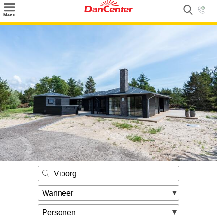
×
Menu
Zoeken
Inspiratie
Informatie over
Service
Kontakt
Viborg
Wanneer
Personen