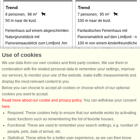
Trend
Trend
8 personen, 98 m²
7 personen, 95 m²
50 m naar de kust.
100 m naar de kust.
Ferienhaus auf einem abgeschirmten
Fantastisches Ferienhaus mit
Naturgrundstück mit
Panoramablick auf den Limfjord - nu
Panoramaausblick zum Limfjord. Am
100 m von einem kinderfreundlichen
Ufer findetn Sie einen guten
Strand entfernt Willkommen in diese
Use of cookies
Badestrand. Schöner Fjordblick
charmanten und gut ausgestatteten
sowohl vom Grundstück als auch vom
Ferienhaus, das sich perfekt ...
We use data from our own cookies and third party cookies. We use them in
Haus aus. Gute Ausstattung ...
combination with the related personal data to remember your settings, improve
our services, to monitor your use of the website, make traffic measurements and
van € 668
van € 725
display the most relevant content to you.
Below you can choose to accept all cookies or choose which of our optional
cookies you want to accept.
Read more about our cookie and privacy policy
. You can withdraw your consent
here
.
Required: These cookies help to ensure that our website works by activating
basic functions such as remembering the list of favorite houses.
Functional: These are used to remember your search settings, e.g. number of
DanCenter A/S - Kronprinsensgade 3, 2. - 1114 København K - Danmark
people, pets, date of arrival, etc.
Tel.: +45 70 13 00 00 - Fax.: +45 70 13 70 70 - CVR: 67324013
Statistical: These allow for a better user experience, as we can then know