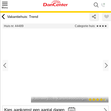
×
Menu
Zoeken
Vakantiehuis: Trend
Inspiratie
Huis nr. 44489
Categorie huis:
★★★★
Informatie over
Service
Kontakt
Kust/meer 350 m
Klantenbeoordelingen
Kies aankomst een aantal dagen