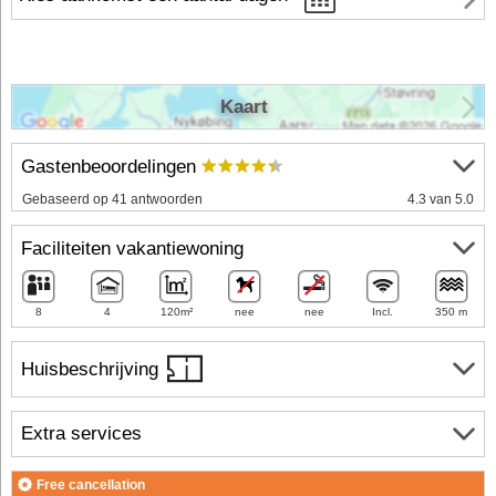
Kaart
Gastenbeoordelingen
Gebaseerd op 41 antwoorden
4.3 van 5.0
Faciliteiten vakantiewoning
8
4
120m²
nee
nee
Incl.
350 m
Huisbeschrijving
Extra services
Free cancellation