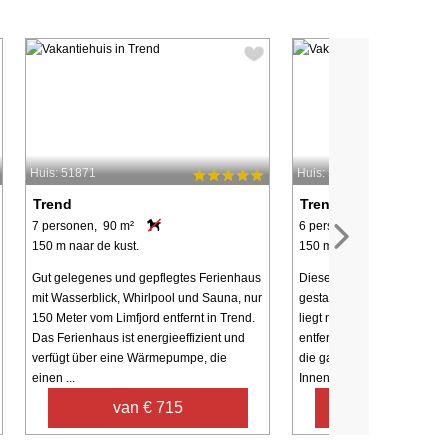
Huis: 51871
Huis: 56704
Trend
Trend
7 personen, 90 m²
6 personen, 65 m²
150 m naar de kust.
150 m naar de kust.
Gut gelegenes und gepflegtes Ferienhaus
Dieses luxuriöse, architekt
mit Wasserblick, Whirlpool und Sauna, nur
gestaltete Ferienhaus aus
150 Meter vom Limfjord entfernt in Trend.
liegt nur ca. 150 Meter vom
Das Ferienhaus ist energieeffizient und
entfernt und bietet Komfort 
verfügt über eine Wärmepumpe, die
die ganze Familie. Das Hau
einen ...
Innen- ...
van € 715
van € 39