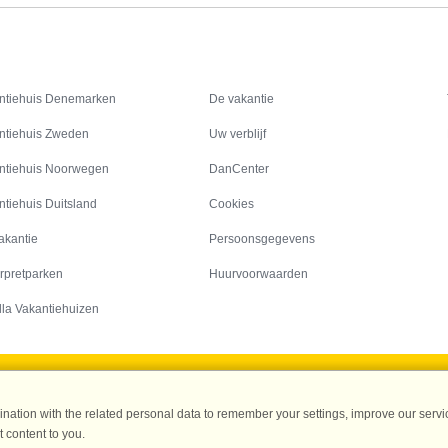
Inspiratie
Informatie over
ntiehuis Denemarken
De vakantie
ntiehuis Zweden
Uw verblijf
ntiehuis Noorwegen
DanCenter
ntiehuis Duitsland
Cookies
akantie
Persoonsgegevens
rpretparken
Huurvoorwaarden
lla Vakantiehuizen
DanCenter A/S - Kronprinsensgade 3, 2. - 1114 København K - Danmark
ation with the related personal data to remember your settings, improve our servic
Tel.: +45 70 13 00 00 - Fax.: +45 70 13 70 70 - CVR: 67324013
 content to you.
ke Bank Copenhagen - IBAN: DK35 3000 4073 0424 53 - BIC/Swift Code : DAB