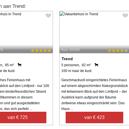
n aan Trend:
78
Huis: 93183
Trend
n, 95 m²
5 personen, 82 m²
r de kust.
100 m naar de kust.
ches Ferienhaus mit
Geschmackvoll eingerichtetes Ferienhaus
lick auf den Limfjord - nur 100
auf einem abgeschirmten Naturgrundstück
em kinderfreundlichen Strand
mit teilweisem Blick auf den Limfjord – der
Willkommen in diesem
Ausblick kann aufgrund der Bäume
n und gut ausgestatteten
zeitweise etwas eingeschränkt sein. Das
, das sich perfekt ...
Haus ...
van € 725
van € 423