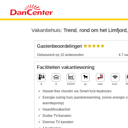
Vakantiehuis:
Trend
,
rond om het Limfjord
Gastenbeoordelingen
Gebaseerd op 10 antwoorden
4.7 va
Faciliteiten vakantiewoning
6
3
115m²
ja
nee
Incl.
5
Hassel free checkin via Smart lock keyboxes
Energie-zuinig huis (aardverwarming, zonne-energie o
warmtepomp)
Haard/houtkachel
Duitse TV-kanalen:
Deense TV kanalen