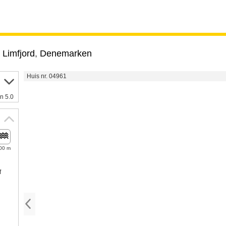
,
Limfjord
,
Denemarken
Huis nr. 04961
n 5.0
00 m
f