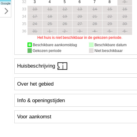
32
3
4
5
6
7
8
9
33
10
11
12
13
14
15
16
34
17
18
19
20
21
22
23
35
24
25
26
27
28
29
30
36
31
1
2
3
4
5
6
Het huis is niet beschikbaar in de gekozen periode.
Beschikbare aankomstdag
Beschikbare datum
Gekozen periode
Niet beschikbaar
Huisbeschrijving
Over het gebied
Info & openingstijden
Voor aankomst