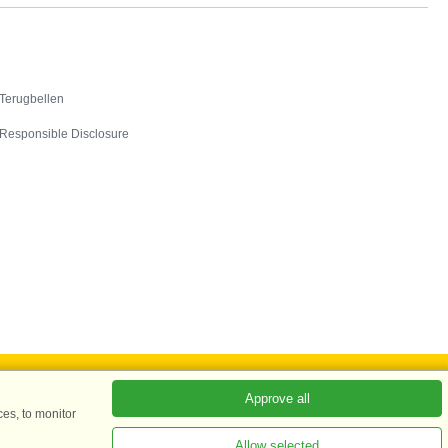
Contact
Terugbellen
Responsible Disclosure
Approve all
es, to monitor
ADKKK
Allow selected