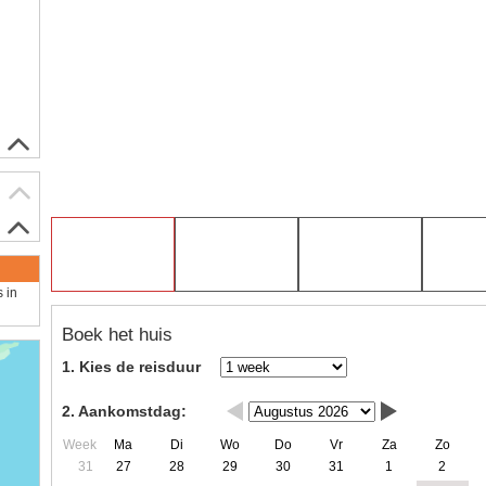
s in
Boek het huis
1. Kies de reisduur
2. Aankomstdag:
Week
Ma
Di
Wo
Do
Vr
Za
Zo
31
27
28
29
30
31
1
2