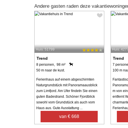
Andere gasten raden deze vakantiewoninge
Huis: 51799
Huis: 427
Trend
Trend
8 personen, 98 m²
7 persone
50 m naar de kust.
100 m naa
Ferienhaus auf einem abgeschirmten
Fantastis
Naturgrundstück mit Panoramaausblick
Panoramab
zum Limfjord. Am Ufer findetn Sie einen
m von ein
guten Badestrand. Schöner Fjordblick
entfernt 
sowohl vom Grundstück als auch vom
charmante
Haus aus. Gute Ausstattung ...
Ferienhaus
van € 668