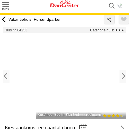
×
Menu
Zoeken
Vakantiehuis: Fursundparken
Inspiratie
Huis nr. 04253
Categorie huis:
★★★
Informatie over
Service
Kontakt
Kust/meer 350 m
Klantenbeoordelingen
Kies aankomst een aantal dagen