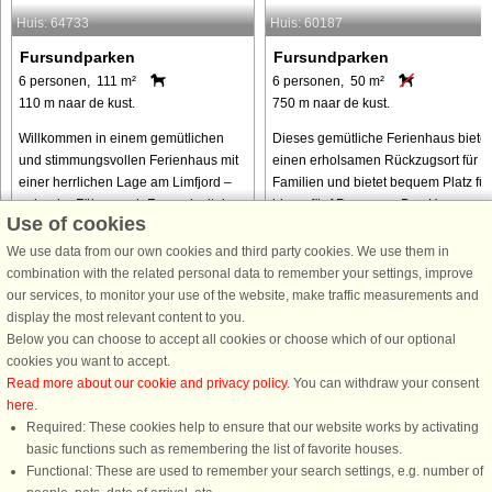
Huis: 64733
Huis: 60187
Fursundparken
Fursundparken
6 personen, 111 m²
6 personen, 50 m²
110 m naar de kust.
750 m naar de kust.
Willkommen in einem gemütlichen
Dieses gemütliche Ferienhaus bietet
und stimmungsvollen Ferienhaus mit
einen erholsamen Rückzugsort für
einer herrlichen Lage am Limfjord –
Familien und bietet bequem Platz für
nahe der Fähre nach Fur und mit dem
bis zu fünf Personen. Das Haus
Use of cookies
Wasser als natürlichem Teil Ihres
verfügt über ein Schlafzimmer und
Urlaubserlebnisses. Hier erwartet ...
einen Anbau mit einem Doppelbett, ..
We use data from our own cookies and third party cookies. We use them in
combination with the related personal data to remember your settings, improve
our services, to monitor your use of the website, make traffic measurements and
van € 778
van € 404
display the most relevant content to you.
Below you can choose to accept all cookies or choose which of our optional
cookies you want to accept.
Read more about our cookie and privacy policy
. You can withdraw your consent
here
.
Required: These cookies help to ensure that our website works by activating
basic functions such as remembering the list of favorite houses.
Functional: These are used to remember your search settings, e.g. number of
DanCenter A/S - Kronprinsensgade 3, 2. - 1114 København K - Danmark