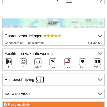
Kaart
Gastenbeoordelingen
Gebaseerd op 10 antwoorden
4.3 van 5.0
Faciliteiten vakantiewoning
4
2
82m²
nee
nee
Incl.
350 m
Huisbeschrijving
Extra services
Free cancellation