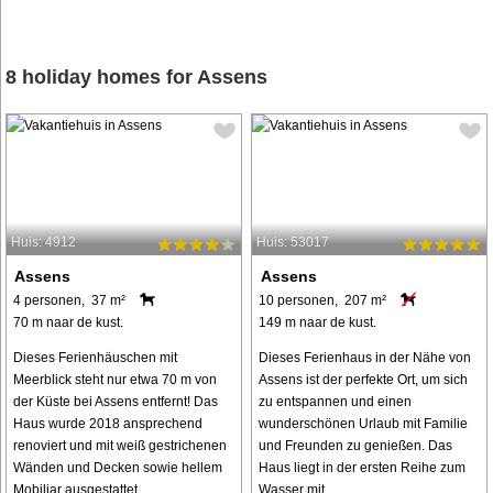
8 holiday homes for Assens
Huis: 4912
Huis: 53017
Assens
Assens
4 personen, 37 m²
10 personen, 207 m²
70 m naar de kust.
149 m naar de kust.
Dieses Ferienhäuschen mit
Dieses Ferienhaus in der Nähe von
Meerblick steht nur etwa 70 m von
Assens ist der perfekte Ort, um sich
der Küste bei Assens entfernt! Das
zu entspannen und einen
Haus wurde 2018 ansprechend
wunderschönen Urlaub mit Familie
renoviert und mit weiß gestrichenen
und Freunden zu genießen. Das
Wänden und Decken sowie hellem
Haus liegt in der ersten Reihe zum
Mobiliar ausgestattet. ...
Wasser mit ...