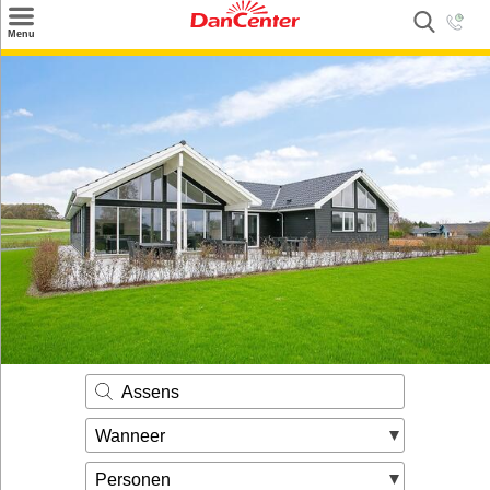
×
Menu
Zoeken
Inspiratie
Informatie over
Service
Kontakt
Assens
Wanneer
Personen