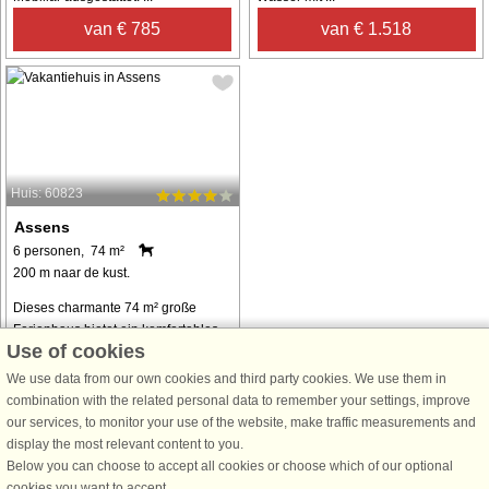
van € 785
van € 1.518
Huis: 60823
Assens
6 personen, 74 m²
200 m naar de kust.
Dieses charmante 74 m² große
Ferienhaus bietet ein komfortables
Use of cookies
und erholsames Urlaubserlebnis,
ideal für Familien oder kleine
We use data from our own cookies and third party cookies. We use them in
Gruppen. Das Haus verfügt über
combination with the related personal data to remember your settings, improve
zwei Schlafzimmer und einen
our services, to monitor your use of the website, make traffic measurements and
Alkoven und bietet ...
display the most relevant content to you.
Below you can choose to accept all cookies or choose which of our optional
van € 516
cookies you want to accept.