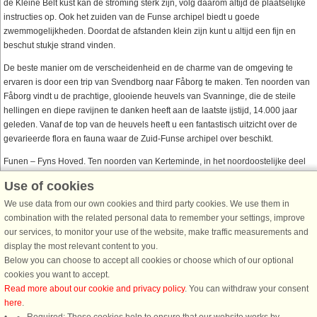
de Kleine Belt kust kan de stroming sterk zijn, volg daarom altijd de plaatselijke
instructies op. Ook het zuiden van de Funse archipel biedt u goede
zwemmogelijkheden. Doordat de afstanden klein zijn kunt u altijd een fijn en
beschut stukje strand vinden.
De beste manier om de verscheidenheid en de charme van de omgeving te
ervaren is door een trip van Svendborg naar Fåborg te maken. Ten noorden van
Fåborg vindt u de prachtige, glooiende heuvels van Svanninge, die de steile
hellingen en diepe ravijnen te danken heeft aan de laatste ijstijd, 14.000 jaar
geleden. Vanaf de top van de heuvels heeft u een fantastisch uitzicht over de
gevarieerde flora en fauna waar de Zuid-Funse archipel over beschikt.
Funen – Fyns Hoved. Ten noorden van Kerteminde, in het noordoostelijke deel
van Funen is het schiereiland Hindsholm samen met vele landtongen en kleine
Use of cookies
eilandjes te vinden, zoals Romsø and Enebærodde. De verschillende ijstijden
We use data from our own cookies and third party cookies. We use them in
hebben dit prachtige landschap gevormd. Tevens vindt u in deze regio diverse
combination with the related personal data to remember your settings, improve
gebieden met fantastische planten en dieren. Door de lage waterstand in de
our services, to monitor your use of the website, make traffic measurements and
baaien van de Belt is dit gebied ook een zeer populaire broed- en rustplaats
display the most relevant content to you.
voor vogels en eenden. Op het meest noordelijke puntje van Hindsholm vindt u
Below you can choose to accept all cookies or choose which of our optional
het plaatsje Fyns Hoved vanuit waar u van een weids uitzicht over land en zee
cookies you want to accept.
geniet. In het onderzoekscentrum in Kerteminde, genaamd ‘Fjord & Belt’, krijgt u
Read more about our cookie and privacy policy
. You can withdraw your consent
leuke en nuttige informatie over de omgeving en de natuur van de Belt,
here
.
bijvoorbeeld over zeehonden en bruinvissen.