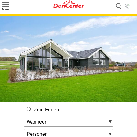
×
Menu
Zoeken
Inspiratie
Informatie over
Service
Kontakt
Zuid Funen
Wanneer
Personen