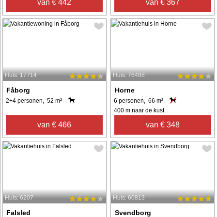
van € 442
van € 367
Huis: 17714
Huis: 76488
Fåborg
Horne
2+4 personen, 52 m²
6 personen, 66 m²
400 m naar de kust.
van € 466
van € 348
Huis: 6207
Huis: 60813
Falsled
Svendborg