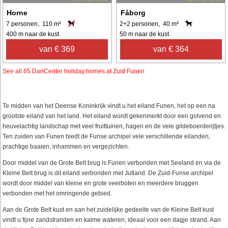
Horne
Fåborg
7 personen, 110 m²
2+2 personen, 40 m²
400 m naar de kust.
50 m naar de kust.
van € 369
van € 364
See all 65 DanCenter holiday homes at Zuid Funen
Te midden van het Deense Koninkrijk vindt u het eiland Funen, het op een na
grootste eiland van het land. Het eiland wordt gekenmerkt door een golvend en
heuvelachtig landschap met veel fruittuinen, hagen en de vele gildeboerderijtjes.
Ten zuiden van Funen biedt de Funse archipel vele verschillende eilanden,
prachtige baaien, inhammen en vergezichten.
Door middel van de Grote Belt brug is Funen verbonden met Seeland en via de
Kleine Belt brug is dit eiland verbonden met Jutland. De Zuid-Funse archipel
wordt door middel van kleine en grote veerboten en meerdere bruggen
verbonden met het omringende gebied.
Aan de Grote Belt kust en aan het zuidelijke gedeelte van de Kleine Belt kust
vindt u fijne zandstranden en kalme wateren, ideaal voor een dagje strand. Aan