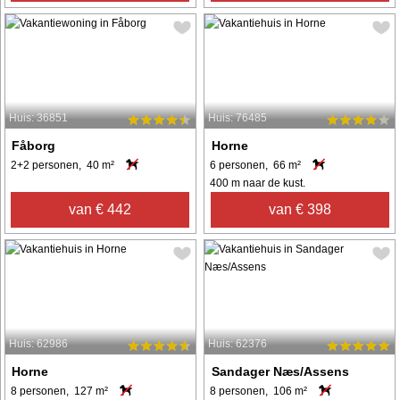
Huis: 36851
Huis: 76485
Fåborg
Horne
2+2 personen, 40 m²
6 personen, 66 m²
400 m naar de kust.
van € 442
van € 398
Huis: 62986
Huis: 62376
Horne
Sandager Næs/Assens
8 personen, 127 m²
8 personen, 106 m²