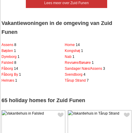
Lees meer over Zuid Funen
Vakantiewoningen in de omgeving van Zuid
Funen
Assens
8
Horne
14
Bøjden
1
Kongshøj
1
Dyreborg
1
Nab
1
Falsled
8
Revsøre/Bøsøre
1
Fåborg
14
Sandager Næs/Assens
3
Fåborg By
1
Svendborg
4
Helnæs
1
Tårup Strand
7
65 holiday homes for Zuid Funen