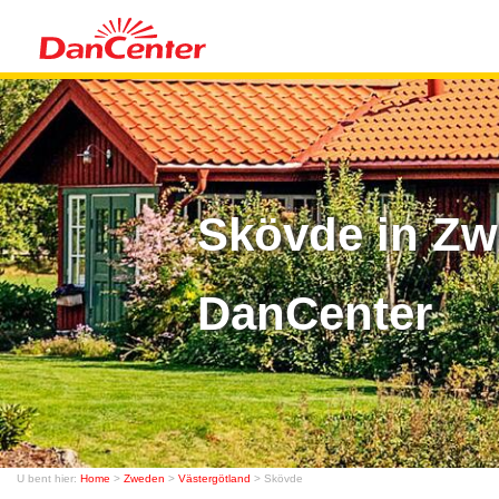
Skövde in Zw
DanCenter
U bent hier:
Home
>
Zweden
>
Västergötland
> Skövde