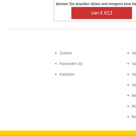
können Sie draußen sitzen und morgens eine hei
van € 613
Zoeken
Zoeken
Va
Favorieten (0)
Va
Kadobon
Va
Va
Me
Wa
Be