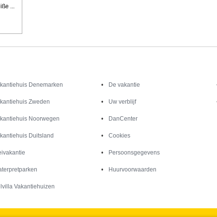
ße ...
Inspiratie
Informatie over
kantiehuis Denemarken
De vakantie
kantiehuis Zweden
Uw verblijf
kantiehuis Noorwegen
DanCenter
kantiehuis Duitsland
Cookies
ivakantie
Persoonsgegevens
terpretparken
Huurvoorwaarden
lvilla Vakantiehuizen