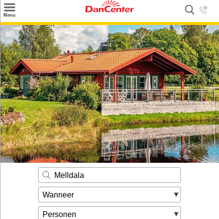
×
Menu
Zoeken
Inspiratie
Informatie over
Service
Kontakt
Melldala
Wanneer
Personen