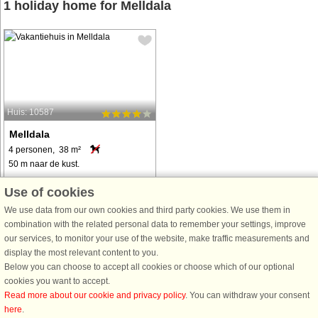
1 holiday home for Melldala
Huis: 10587
Melldala
4 personen, 38 m²
50 m naar de kust.
Seine fantastische Lage nur 50 m
Use of cookies
vom Seeufer, auf einem Grundstück
We use data from our own cookies and third party cookies. We use them in
mit freiem Blick zum Wasser,
combination with the related personal data to remember your settings, improve
zeichnet dieses kleine, preiswertere
our services, to monitor your use of the website, make traffic measurements and
Häuschen aus. Genießen Sie den
display the most relevant content to you.
wunderbaren Seeblick! Es wurde
Below you can choose to accept all cookies or choose which of our optional
durchschnittlich ...
cookies you want to accept.
van € 423
Read more about our cookie and privacy policy
. You can withdraw your consent
here
.