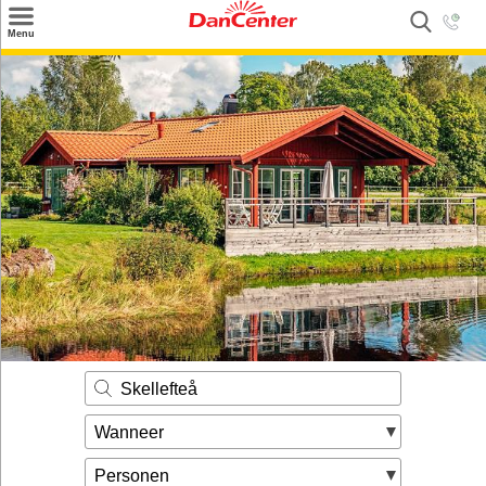
×
Menu
Zoeken
Inspiratie
Informatie over
Service
Kontakt
Skellefteå
Wanneer
Personen