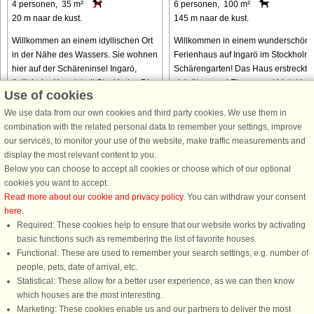
4 personen, 35 m²
6 personen, 100 m²
20 m naar de kust.
145 m naar de kust.
Willkommen an einem idyllischen Ort
Willkommen in einem wunderschön
in der Nähe des Wassers. Sie wohnen
Ferienhaus auf Ingarö im Stockholm
hier auf der Schäreninsel Ingarö,
Schärengarten! Das Haus erstreckt
östlich der Hauptstadt Stockholm. Die
sich über zwei Etagen und bietet im
Use of cookies
Unterkunft ist klein aber fein und gut
Obergeschoss zwei Schlafzimmer
aufgeteilt sowie mit ...
(eines mit Doppelbett und eines ...
We use data from our own cookies and third party cookies. We use them in
combination with the related personal data to remember your settings, improve
our services, to monitor your use of the website, make traffic measurements and
van € 793
van € 1.275
display the most relevant content to you.
Below you can choose to accept all cookies or choose which of our optional
cookies you want to accept.
Read more about our cookie and privacy policy
. You can withdraw your consent
here
.
Required: These cookies help to ensure that our website works by activating
basic functions such as remembering the list of favorite houses.
Functional: These are used to remember your search settings, e.g. number of
DanCenter A/S - Kronprinsensgade 3, 2. - 1114 København K - Danmark
people, pets, date of arrival, etc.
Tel.: +45 70 13 00 00 - Fax.: +45 70 13 70 70 - CVR: 67324013
Statistical: These allow for a better user experience, as we can then know
Danske Bank Copenhagen - IBAN: DK35 3000 4073 0424 53 - BIC/Swift Code :
which houses are the most interesting.
DABADKKK
Marketing: These cookies enable us and our partners to deliver the most