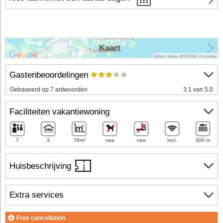
Kaart
Gastenbeoordelingen
Gebaseerd op 7 antwoorden
3.1 van 5.0
Faciliteiten vakantiewoning
7
3
76m²
nee
nee
Incl.
500 m
Huisbeschrijving
Extra services
Free cancellation