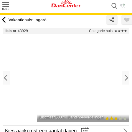
×
Menu
Zoeken
Vakantiehuis: Ingarö
Inspiratie
Huis nr. 43929
Categorie huis:
★★★★
Informatie over
Service
Kontakt
Kust/meer 500 m
Klantenbeoordelingen
Kies aankomst een aantal dagen