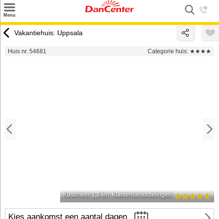
×
Menu
Zoeken
Vakantiehuis: Uppsala
Inspiratie
Huis nr. 54681
Categorie huis:
★★★★
Informatie over
Service
Kontakt
Kust/meer 1,3 km
Klantenbeoordelingen
Kies aankomst een aantal dagen