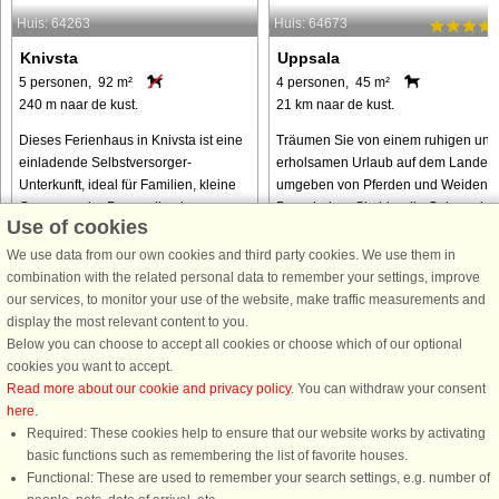
Huis: 64263
Huis: 64673
Knivsta
Uppsala
5 personen, 92 m²
4 personen, 45 m²
240 m naar de kust.
21 km naar de kust.
Dieses Ferienhaus in Knivsta ist eine
Träumen Sie von einem ruhigen und
einladende Selbstversorger-
erholsamen Urlaub auf dem Lande,
Unterkunft, ideal für Familien, kleine
umgeben von Pferden und Weiden?
Gruppen oder Paare, die eine
Dann haben Sie hier die Gelegenheit
Use of cookies
komfortable und flexible Unterkunft in
einen wunderschönen Urlaub auf
der Nähe von Stockholm und
einem idyllischen Pferdehof in der ...
We use data from our own cookies and third party cookies. We use them in
Uppsala ...
combination with the related personal data to remember your settings, improve
our services, to monitor your use of the website, make traffic measurements and
van € 959
van € 492
display the most relevant content to you.
Below you can choose to accept all cookies or choose which of our optional
cookies you want to accept.
Read more about our cookie and privacy policy
. You can withdraw your consent
here
.
Required: These cookies help to ensure that our website works by activating
basic functions such as remembering the list of favorite houses.
Functional: These are used to remember your search settings, e.g. number of
DanCenter A/S - Kronprinsensgade 3, 2. - 1114 København K - Danmark