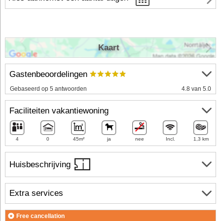
Kaart
Gastenbeoordelingen
Gebaseerd op 5 antwoorden
4.8 van 5.0
Faciliteiten vakantiewoning
4
0
45m²
ja
nee
Incl.
1,3 km
Huisbeschrijving
Extra services
Free cancellation