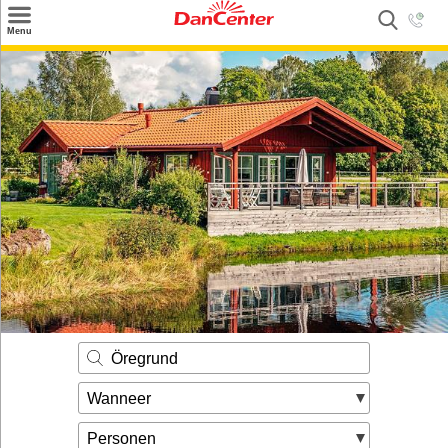
×
Menu
Zoeken
Inspiratie
Informatie over
Service
Kontakt
Öregrund
Wanneer
Personen