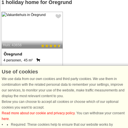
1 holiday home for Öregrund
Huis: 43656
Öregrund
4 personen, 45 m²
Ferienhäuschen in der
Use of cookies
Sommeridylle Öregrund, nur wenige
We use data from our own cookies and third party cookies. We use them in
Minuten zu Fuß von Küste und Meer
combination with the related personal data to remember your settings, improve
entfernt! Öregrund blüht im Sommer
our services, to monitor your use of the website, make traffic measurements and
auf und bietet nette Geschäfte,
display the most relevant content to you.
Restaurants, Cafés und attraktive
Below you can choose to accept all cookies or choose which of our optional
Badeufer. ...
cookies you want to accept.
van € 532
Read more about our cookie and privacy policy
. You can withdraw your consent
here
.
Required: These cookies help to ensure that our website works by