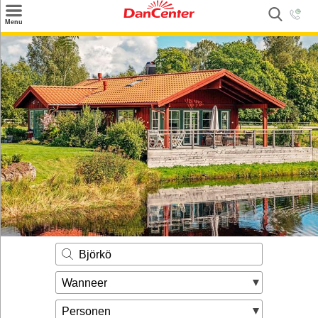
×
Menu
Zoeken
Inspiratie
Informatie over
Service
Kontakt
Björkö
Wanneer
Personen