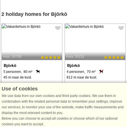
2 holiday homes for Björkö
Huis: 50795
Huis: 55211
Björkö
Björkö
5 personen, 80 m²
4 personen, 70 m²
45 m naar de kust.
812 m naar de kust.
Willkommen in diesem kleinen
Willkommen am Hof Östergården auf
Use of cookies
Juwel im idyllischen Björkö. Das
der wunderschönen Insel Björkö, im
We use data from our own cookies and third party cookies. We use them in
Häuschen bietet wohnlichen
Stockholmer Schärengarten vor
combination with the related personal data to remember your settings, improve
Charme über zwei Etagen und das
Norrtälje! Eine reine Sommeridylle,
our services, to monitor your use of the website, make traffic measurements and
Meer liegt direkt unterhalb, ebenso
die Sie so schnell nicht vergessen
display the most relevant content to you.
ein Steg und ein Sandstrand. Die
werden! Hier bewohnen Sie
Below you can choose to accept all cookies or choose which of our optional
Aussicht und ...
dieses ...
cookies you want to accept.