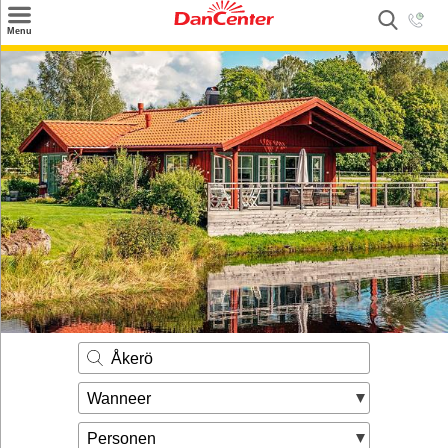
×
Menu
Zoeken
Inspiratie
Informatie over
Service
Kontakt
Åkerö
Wanneer
Personen