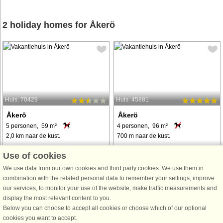
2 holiday homes for Åkerö
Huis: 70429
Huis: 45881
Åkerö
Åkerö
5 personen, 59 m²
4 personen, 96 m²
2,0 km naar de kust.
700 m naar de kust.
A wonderful holiday home with a
Auf der Schäreninsel Rådmansö
Use of cookies
high, nice and private location on
nahe Norrtälje wohnen Sie hier
We use data from our own cookies and third party cookies. We use them in
Rådmansö. Located north of
bequem untergebracht in diesem
combination with the related personal data to remember your settings, improve
Stockholm and about 15 km to
modernen Ferienhaus mit allen
our services, to monitor your use of the website, make traffic measurements and
Norrtälje. The cottage is located in a
Annehmlichkeiten, das zudem in der
display the most relevant content to you.
nice cottage area with a heated
Nähe von Badeufer und Natur steht.
Below you can choose to accept all cookies or choose which of our optional
communal ...
Das 2021 ...
cookies you want to accept.