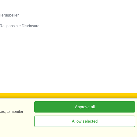
Contact
Terugbellen
Responsible Disclosure
Approve all
es, to monitor
ADKKK
Allow selected
ees meer