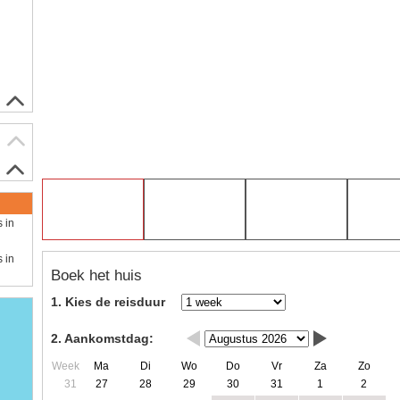
s in
s in
Boek het huis
1. Kies de reisduur
2. Aankomstdag:
Week
Ma
Di
Wo
Do
Vr
Za
Zo
31
27
28
29
30
31
1
2