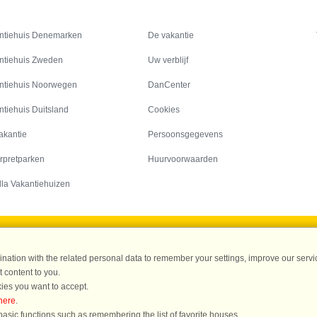
Inspiratie
Informatie over
ntiehuis Denemarken
De vakantie
ntiehuis Zweden
Uw verblijf
ntiehuis Noorwegen
DanCenter
ntiehuis Duitsland
Cookies
akantie
Persoonsgegevens
rpretparken
Huurvoorwaarden
lla Vakantiehuizen
DanCenter A/S - Kronprinsensgade 3, 2. - 1114 København K - Danmark
ation with the related personal data to remember your settings, improve our servic
Tel.: +45 70 13 00 00 - Fax.: +45 70 13 70 70 - CVR: 67324013
 content to you.
ke Bank Copenhagen - IBAN: DK35 3000 4073 0424 53 - BIC/Swift Code : DAB
ies you want to accept.
here
.
r evaluatie in 4.1 uit 5
, gebaseerd op meer dan 135.870 evaluaties van gasten
L
asic functions such as remembering the list of favorite houses.