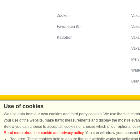
Zoeken
Zoeken
Vaka
Favorieten (0)
Vaka
Kadobon
Vaka
Vaka
Meiv
Wate
Belvi
Use of cookies
We use data from our own cookies and third party cookies. We use them in combin
your use of the website, make traffic measurements and display the most relevant
Dans
Below you can choose to accept all cookies or choose which of our optional cook
Read more about our cookie and privacy policy
. You can withdraw your consent
DanCente
Required: These cookies help to ensure that our website works by activating b