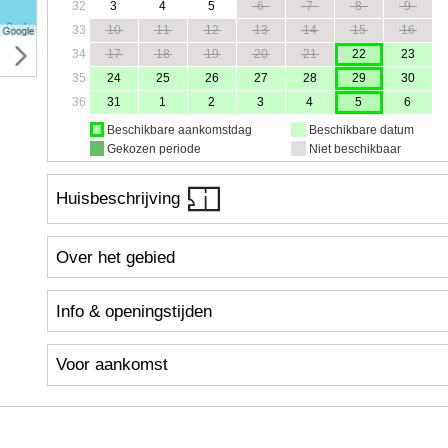
32
3
4
5
6
7
8
9
33
10
11
12
13
14
15
16
34
17
18
19
20
21
22
23
35
24
25
26
27
28
29
30
36
31
1
2
3
4
5
6
Beschikbare aankomstdag
Beschikbare datum
Gekozen periode
Niet beschikbaar
Huisbeschrijving
Over het gebied
Info & openingstijden
Voor aankomst