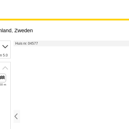
nland
,
Zweden
Huis nr. 04577
n 5.0
00 m