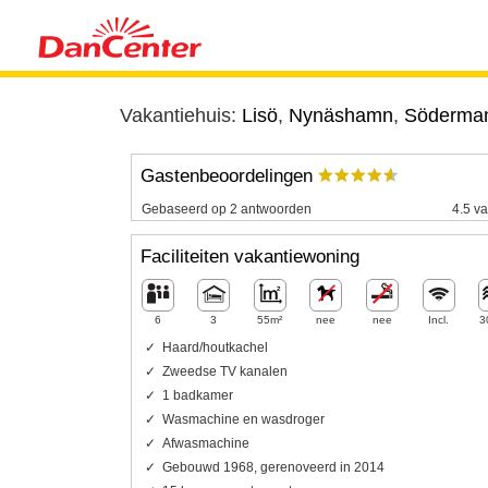
Vakantiehuis:
Lisö
,
Nynäshamn
,
Söderma
Gastenbeoordelingen
Gebaseerd op 2 antwoorden
4.5 va
Faciliteiten vakantiewoning
6
3
55m²
nee
nee
Incl.
3
Haard/houtkachel
Zweedse TV kanalen
1 badkamer
Wasmachine en wasdroger
Afwasmachine
Gebouwd 1968, gerenoveerd in 2014