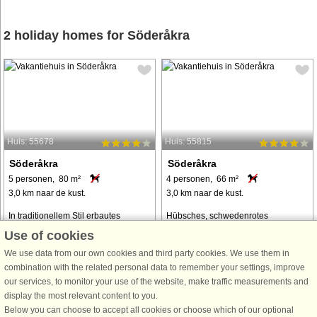
2 holiday homes for Söderåkra
Huis: 55678
Huis: 55815
Söderåkra
Söderåkra
5 personen, 80 m²
4 personen, 66 m²
3,0 km naar de kust.
3,0 km naar de kust.
In traditionellem Stil erbautes
Hübsches, schwedenrotes
Ferienhaus, das 2012 innen
Ferienhaus, 2015 komplett renoviert.
Use of cookies
komplett saniert wurde. Allein der
Steht auf einem großen
We use data from our own cookies and third party cookies. We use them in
Rumpf des alten Hauses wurde
Naturgrundstück mit Bäumen, in
combination with the related personal data to remember your settings, improve
erhalten, ansonsten alles mit
einer ruhigen Sackgasse ohne
our services, to monitor your use of the website, make traffic measurements and
hochwertigem Materialien erneuert.
Durchgangsverkehr.
display the most relevant content to you.
Nun steht hier ...
Familienfreundliche Lage mit viel
Below you can choose to accept all cookies or choose which of our optional
Platz ...