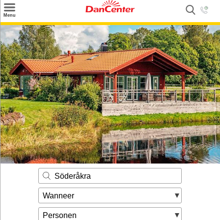
×
Menu
Zoeken
Inspiratie
Informatie over
Service
Kontakt
Söderåkra
Wanneer
Personen