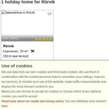
1 holiday home for Rörvik
Huis: 43843
Rörvik
4 personen, 55 m²
150 m naar de kust.
Hier wohnen Sie ruhig, ländlich und
Use of cookies
nah am See auf einem schönen
We use data from our own cookies and third party cookies. We use them in
Grundstück zwischen Rydasjön und
combination with the related personal data to remember your settings, improve
Svinasjön. Sie haben nur 150 Meter
our services, to monitor your use of the website, make traffic measurements and
bis zum nächsten See und einen
display the most relevant content to you.
Katzensprung weiter bis zum
Below you can choose to accept all cookies or choose which of our optional
morgendlichen ...
cookies you want to accept.
van € 438
Read more about our cookie and privacy policy
. You can withdraw your consent
here
.