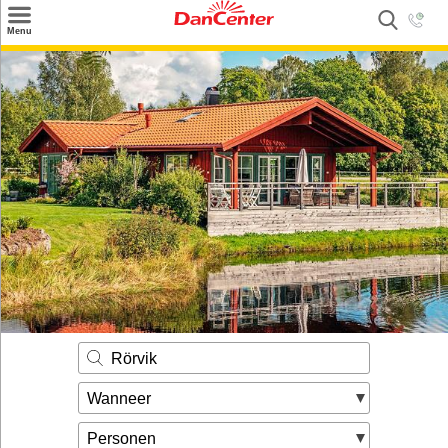
×
Menu
Zoeken
Inspiratie
Informatie over
Service
Kontakt
Rörvik
Wanneer
Personen