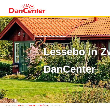
Lessebo in Z
DanCenter
U bent hier:
Home
>
Zweden
>
Småland
> Lessebo