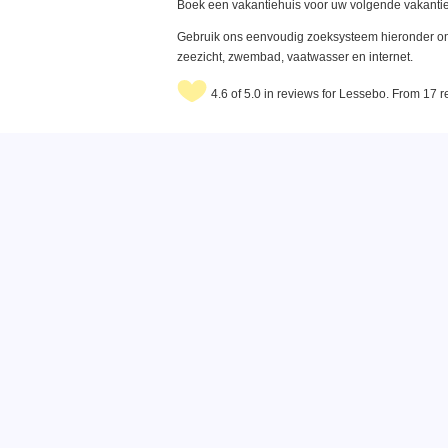
Boek een vakantiehuis voor uw volgende vakantie
Gebruik ons eenvoudig zoeksysteem hieronder om 
zeezicht, zwembad, vaatwasser en internet.
4.6 of 5.0 in reviews for Lessebo. From 17 