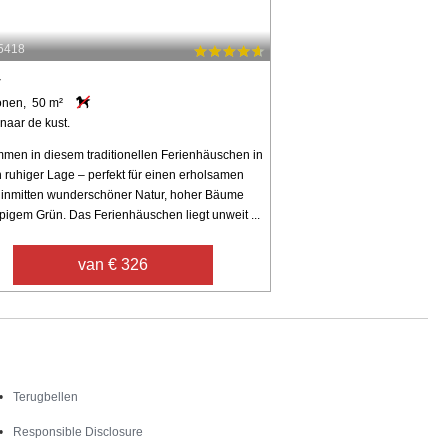
35418
v
onen, 50 m²
naar de kust.
mmen in diesem traditionellen Ferienhäuschen in
h ruhiger Lage – perfekt für einen erholsamen
 inmitten wunderschöner Natur, hoher Bäume
pigem Grün. Das Ferienhäuschen liegt unweit ...
van € 326
Contact
Terugbellen
Responsible Disclosure