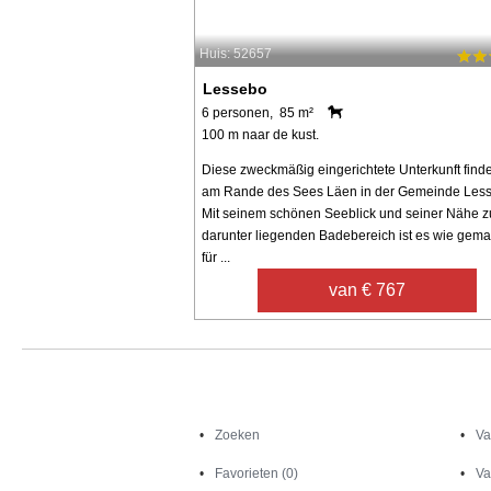
Huis: 52657
Lessebo
6 personen, 85 m²
100 m naar de kust.
Diese zweckmäßig eingerichtete Unterkunft find
am Rande des Sees Läen in der Gemeinde Les
Mit seinem schönen Seeblick und seiner Nähe 
darunter liegenden Badebereich ist es wie gema
für ...
van € 767
Zoeken
Zoeken
Va
Favorieten (0)
Va