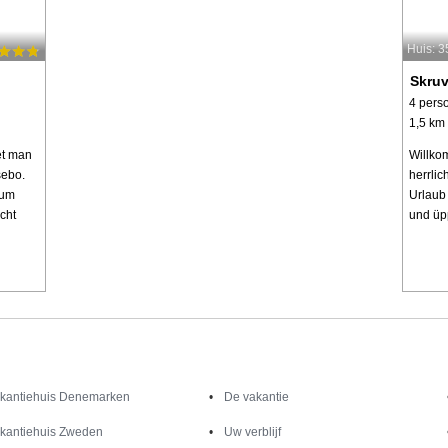
Huis: 
Skru
4 pers
1,5 km 
et man
Willko
sebo.
herrlic
zum
Urlaub
cht
und üp
Inspiratie
Informatie over
kantiehuis Denemarken
De vakantie
kantiehuis Zweden
Uw verblijf