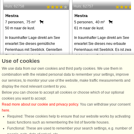
Huis: 62758
Huis: 62757
Hestra
Hestra
7 personen, 75 m²
5 personen, 40 m²
50 m naar de kust.
61 m naar de kust.
In traumhafter Lage direkt am See
In traumhafter Lage direkt am See
erwartet Sie dieses gemütliche
erwartet Sie dieses neu erbaute
Ferienhaus mit Seeblick. Genießen
Ferienhaus mit Seeblick. Es ist zwar
Sie die Abende draußen auf der
nicht sehr groß, aber sehr gut
Use of cookies
großen, verglasten Terrasse mit
aufgeteilt. Das Ferienhaus verfügt
demselben herrlichen Ausblick! Von
über eine kleine Küche mit
We use data from our own cookies and third party cookies. We use them in
hier ...
angrenzendem ...
combination with the related personal data to remember your settings, improve
our services, to monitor your use of the website, make traffic measurements and
van € 865
van € 634
display the most relevant content to you.
Below you can choose to accept all cookies or choose which of our optional
cookies you want to accept.
Read more about our cookie and privacy policy
. You can withdraw your consent
here
.
Required: These cookies help to ensure that our website works by activating
basic functions such as remembering the list of favorite houses.
Functional: These are used to remember your search settings, e.g. number of
DanCenter A/S - Kronprinsensgade 3, 2. - 1114 København K - Danmark