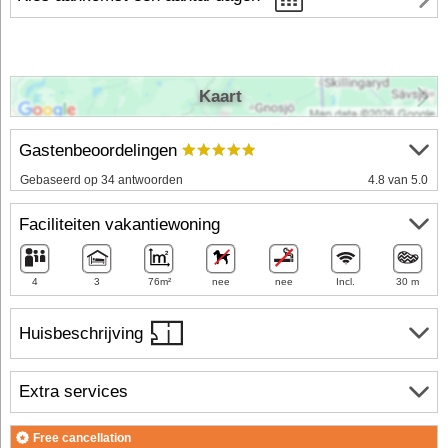
Kaart
Gastenbeoordelingen
Gebaseerd op 34 antwoorden
4.8 van 5.0
Faciliteiten vakantiewoning
4
3
76m²
nee
nee
Incl.
30 m
Huisbeschrijving
Extra services
Free cancellation