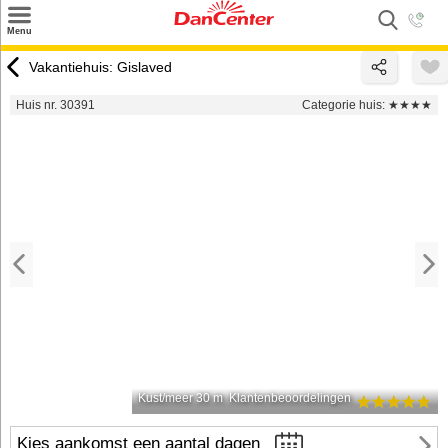
×
Menu
Zoeken
Vakantiehuis: Gislaved
Inspiratie
Huis nr. 30391
Categorie huis:
★★★★
Informatie over
Service
Kontakt
Kust/meer 30 m
Klantenbeoordelingen
Kies aankomst een aantal dagen