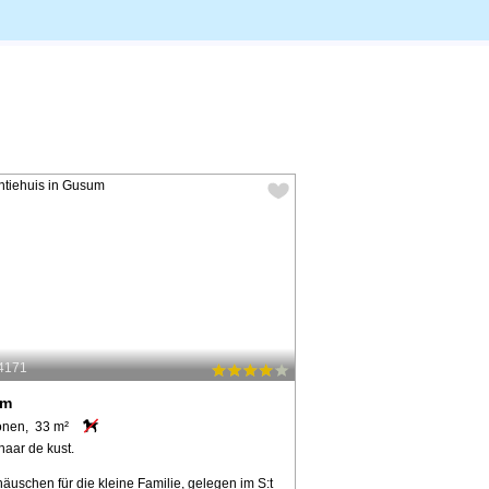
54171
um
onen, 33 m²
naar de kust.
äuschen für die kleine Familie, gelegen im S:t