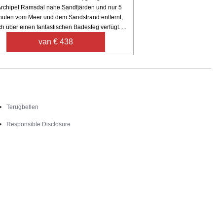
rchipel Ramsdal nahe Sandfjärden und nur 5
uten vom Meer und dem Sandstrand entfernt,
h über einen fantastischen Badesteg verfügt. ...
van € 438
Contact
Terugbellen
Responsible Disclosure