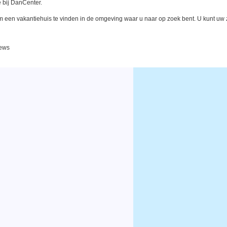
 bij DanCenter.
een vakantiehuis te vinden in de omgeving waar u naar op zoek bent. U kunt uw zo
iews