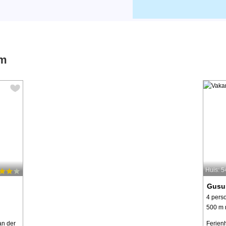
um
Huis: 
Gus
4 pers
500 m 
an der
Ferienh