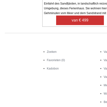
Einfahrt des Sandfjärden, in landschaftlich reizvo
Umgebung, dieses Ferienhaus. Sie wohnen hier
Gehminuten vom Meer und dem Sandstrand mit .
van € 499
Zoeken
Zoeken
Va
Favorieten (0)
Va
Kadobon
Va
Va
Me
Wa
Be