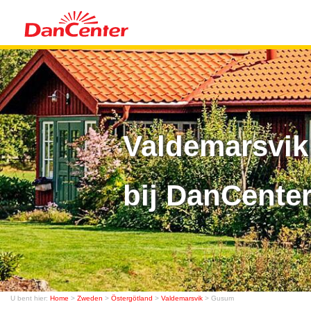
Valdemarsvik
bij DanCente
U bent hier:
Home
>
Zweden
>
Östergötland
>
Valdemarsvik
> Gusum