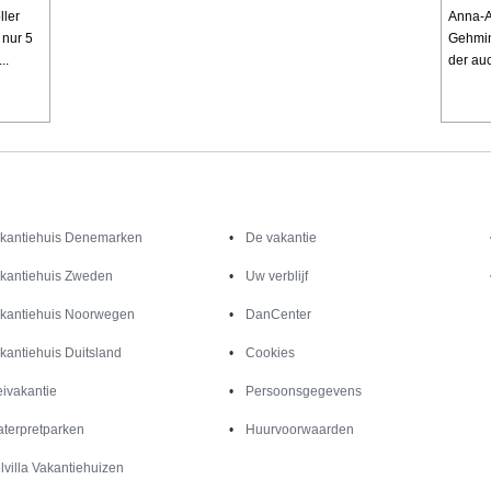
ller
Anna-A
 nur 5
Gehmin
..
der auc
Inspiratie
Informatie over
kantiehuis Denemarken
De vakantie
kantiehuis Zweden
Uw verblijf
kantiehuis Noorwegen
DanCenter
kantiehuis Duitsland
Cookies
ivakantie
Persoonsgegevens
terpretparken
Huurvoorwaarden
lvilla Vakantiehuizen