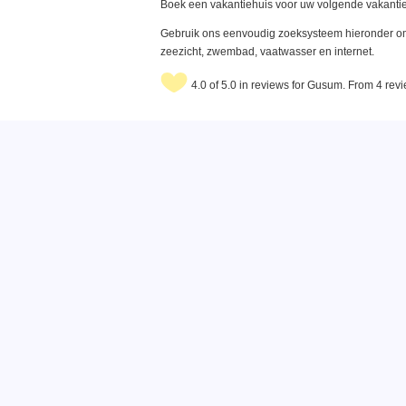
Boek een vakantiehuis voor uw volgende vakantie
Gebruik ons eenvoudig zoeksysteem hieronder om 
zeezicht, zwembad, vaatwasser en internet.
4.0 of 5.0 in reviews for Gusum. From 4 rev