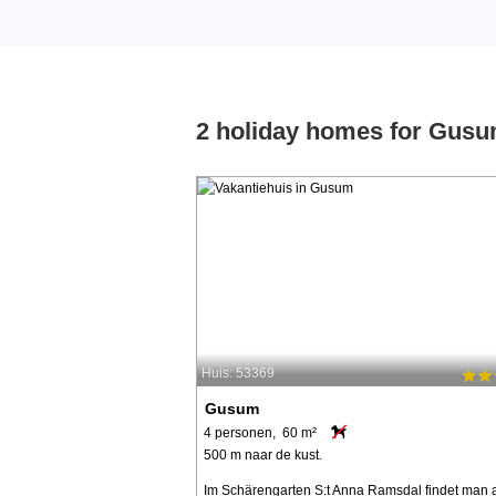
2 holiday homes for Gus
Huis: 53369
Gusum
4 personen, 60 m²
500 m naar de kust.
Im Schärengarten S:t Anna Ramsdal findet man 