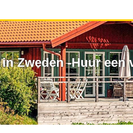
 in Zweden -Huur een 
r