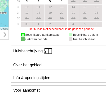
32
3
4
5
6
7
8
9
33
10
11
12
13
14
15
16
34
17
18
19
20
21
22
23
35
24
25
26
27
28
29
30
36
31
1
2
3
4
5
6
Het huis is niet beschikbaar in de gekozen periode.
Beschikbare aankomstdag
Beschikbare datum
Gekozen periode
Niet beschikbaar
Huisbeschrijving
Over het gebied
Info & openingstijden
Voor aankomst