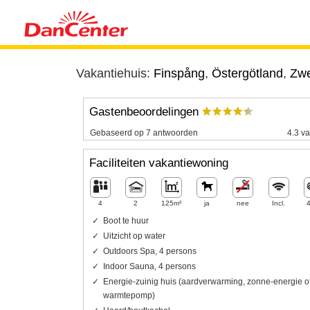
Vakantiehuis:
Finspång
,
Östergötland
,
Zw
Gastenbeoordelingen
Gebaseerd op 7 antwoorden
4.3 va
Faciliteiten vakantiewoning
4
2
125m²
ja
nee
Incl.
Boot te huur
Uitzicht op water
Outdoors Spa, 4 persons
Indoor Sauna, 4 persons
Energie-zuinig huis (aardverwarming, zonne-energie o
warmtepomp)