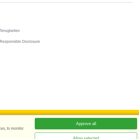
Contact
Terugbellen
Responsible Disclosure
Approve all
es, to monitor
ADKKK
Allow selected