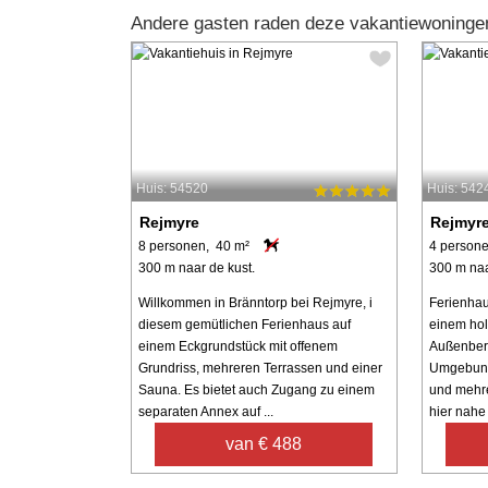
Andere gasten raden deze vakantiewoninge
Huis: 54520
Huis: 542
Rejmyre
Rejmyr
8 personen, 40 m²
4 persone
300 m naar de kust.
300 m naa
Willkommen in Bränntorp bei Rejmyre, i
Ferienhau
diesem gemütlichen Ferienhaus auf
einem hol
einem Eckgrundstück mit offenem
Außenberei
Grundriss, mehreren Terrassen und einer
Umgebung,
Sauna. Es bietet auch Zugang zu einem
und mehr
separaten Annex auf ...
hier nahe
van € 488