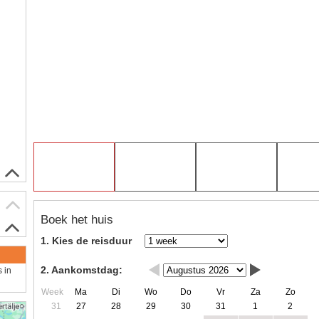
Boek het huis
1. Kies de reisduur
2. Aankomstdag:
s in
Week
Ma
Di
Wo
Do
Vr
Za
Zo
31
27
28
29
30
31
1
2