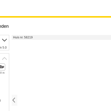
eden
Huis nr. 58219
n 5.0
40 m
f