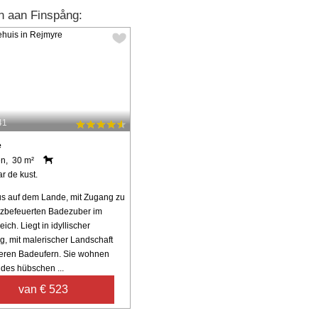
n aan Finspång:
41
e
n, 30 m²
r de kust.
s auf dem Lande, mit Zugang zu
zbefeuerten Badezuber im
ch. Liegt in idyllischer
 mit malerischer Landschaft
eren Badeufern. Sie wohnen
 des hübschen ...
van € 523