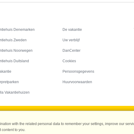
Inspiratie
Informatie over
ntiehuis Denemarken
De vakantie
ntiehuis Zweden
Uw verblijf
ntiehuis Noorwegen
DanCenter
ntiehuis Duitsland
Cookies
akantie
Persoonsgegevens
rpretparken
Huurvoorwaarden
lla Vakantiehuizen
DanCenter A/S - Kronprinsensgade 3, 2. - 1114 København K - Danmark
ation with the related personal data to remember your settings, improve our servic
Tel.: +45 70 13 00 00 - Fax.: +45 70 13 70 70 - CVR: 67324013
 content to you.
ke Bank Copenhagen - IBAN: DK35 3000 4073 0424 53 - BIC/Swift Code : DAB