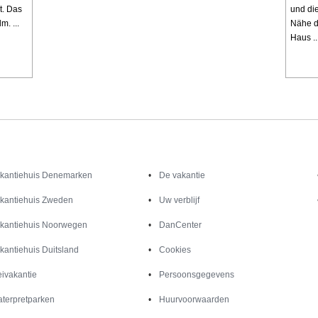
t. Das
und di
m. ...
Nähe d
Haus ..
Inspiratie
Informatie over
kantiehuis Denemarken
De vakantie
kantiehuis Zweden
Uw verblijf
kantiehuis Noorwegen
DanCenter
kantiehuis Duitsland
Cookies
ivakantie
Persoonsgegevens
terpretparken
Huurvoorwaarden