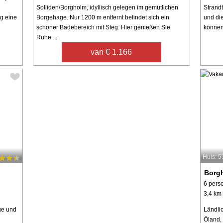
Solliden/Borgholm, idyllisch gelegen im gemütlichen
Strand
g eine
Borgehage. Nur 1200 m entfernt befindet sich ein
und di
schöner Badebereich mit Steg. Hier genießen Sie
können
Ruhe ...
van € 1.166
Huis: 
Borg
6 pers
3,4 km 
ge und
Ländli
Öland,