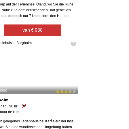
torp auf der Ferieninsel Öland, wo Sie die Ruhe
e Nähe zu einem erfrischenden Bad genießen
 und dennoch nur 7 km entfernt den Hauptort ...
van € 938
53890
holm
onen, 90 m²
naar de kust.
ch gelegenes Ferienhaus bei Karås auf der Insel
 wo Sie eine wunderschöne Umgebung haben