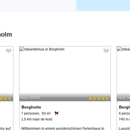
holm
Huis: 63435
Huis: 
Borgholm
Borg
7 personen, 93 m²
4 pers
1,0 km naar de kust.
740 m 
by auf
Willkommen in einem wunderschönen Ferienhaus in
Luxuri