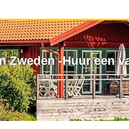
in Zweden -Huur een v
r