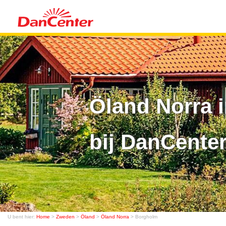
Öland Norra 
bij DanCente
U bent hier:
Home
>
Zweden
>
Öland
>
Öland Norra
> Borgholm