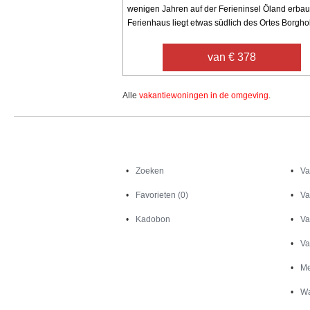
wenigen Jahren auf der Ferieninsel Öland erbau
Ferienhaus liegt etwas südlich des Ortes Borghol
van € 378
Alle
vakantiewoningen in de omgeving
.
Zoeken
Zoeken
Va
Favorieten (0)
Va
Kadobon
Va
Va
Me
Wa