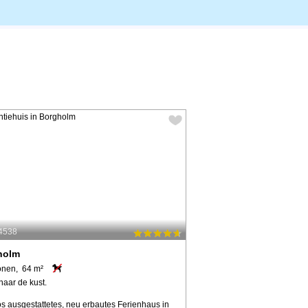
54538
holm
onen, 64 m²
naar de kust.
ös ausgestattetes, neu erbautes Ferienhaus in