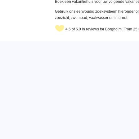
Boek een vakantiehuis voor uw volgende vakantie
Gebruik ons eenvoudig zoeksysteem hieronder om 
zeezicht, zwembad, vaatwasser en internet.
4.5 of 5.0 in reviews for Borgholm. From 25