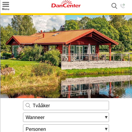
×
Menu
Zoeken
Inspiratie
Informatie over
Service
Kontakt
Tvååker
Wanneer
Personen