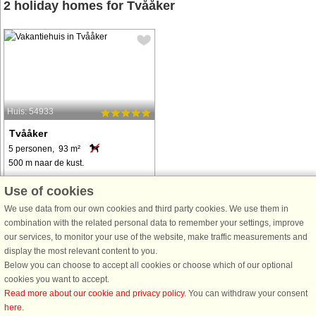
2 holiday homes for Tvååker
Huis: 54933
Tvååker
5 personen, 93 m²
500 m naar de kust.
In einem der schönsten
Use of cookies
Naturgebiete Hallands liegt dieses
We use data from our own cookies and third party cookies. We use them in
komplett renovierte Kulturzentrum.
combination with the related personal data to remember your settings, improve
Neben dem Haus befindet sich
our services, to monitor your use of the website, make traffic measurements and
Dagsås alte Mühle und hier fließt der
display the most relevant content to you.
Fluss Dagsåsån. Das Ferienhaus ist
Below you can choose to accept all cookies or choose which of our optional
eine ländliche ...
cookies you want to accept.
van € 1.122
Read more about our cookie and privacy policy
. You can withdraw your consent
here
.