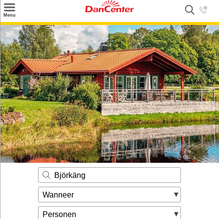
×
Menu
Zoeken
Inspiratie
Informatie over
Service
Kontakt
Björkäng
Wanneer
Personen