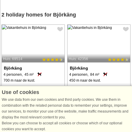
2 holiday homes for Björkäng
Huis: 69514
Huis: 42356
Björkäng
Björkäng
4 personen, 45 m²
4 personen, 84 m²
700 m naar de kust.
450 m naar de kust.
Attraktive Ferienunterkunft auf dem
Im südlichen Teil des Bezirks
Use of cookies
Lande, mit Aussicht zu umliegenden
Varberg liegt in Björkäng, nur 450 m
We use data from our own cookies and third party cookies. We use them in
Weiden und zur Ostsee. Sie wohnen
vom herrlichen Strandufer, dieses
combination with the related personal data to remember your settings, improve
hier südlich des alten Badeortes
ansprechende Ferienhaus mit 2
our services, to monitor your use of the website, make traffic measurements and
Varberg. Das Haus steht auf dem gut
Verandaflächen und schönem
display the most relevant content to you.
geschützten Grundstück des ...
Gartengrundstück. Der nächste
Below you can choose to accept all cookies or choose which of our optional
Laden und ein ...
cookies you want to accept.