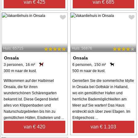
van € 425
van € 685
Huis: 65715
Huis: 56876
Onsala
Onsala
3 personen, 16 m²
6 personen, 150 m²
300 m naar de kust.
500 m naar de kust.
Willkommen auf der Halbinsel
Genießen Sie die sommerliche Idylle
Onsala, die für ihren
in Onsala bei Gottskär in Halland,
wunderschönen Schärengarten
wo ein gemütlicher Hafen und
bekannt ist. Diese Gegend bietet
herrliche Bademöglichkeiten am
alles von Klippenbaden und
Meer auf Sie warten! Das Haus
Naturschutzgebieten bis hin zu
erstreckt sich über zwei Etagen. Im
gemütlichen Häfen, Eisdielen und ...
Erdgeschoss ...
van € 420
van € 1.103