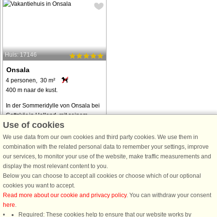
Huis: 17146
Onsala
4 personen, 30 m²
400 m naar de kust.
In der Sommeridylle von Onsala bei
Gottskär in Halland, mit seinem
Use of cookies
gemütlichen Hafen und herrlichen
Bademöglichkeiten im Meer, liegt
We use data from our own cookies and third party cookies. We use them in
dieses gemütliche Ferienhäuschen
combination with the related personal data to remember your settings, improve
mit Meerblick und angenehmer
our services, to monitor your use of the website, make traffic measurements and
Terrasse. ...
display the most relevant content to you.
Below you can choose to accept all cookies or choose which of our optional
van € 835
cookies you want to accept.
Read more about our cookie and privacy policy
. You can withdraw your consent
here
.
Alle
vakantiewoningen in de omgeving
.
Required: These cookies help to ensure that our website works by