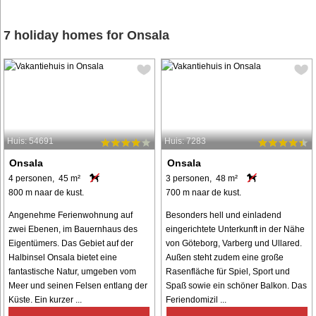
7 holiday homes for Onsala
Huis: 54691
Huis: 7283
Onsala
Onsala
4 personen, 45 m²
3 personen, 48 m²
800 m naar de kust.
700 m naar de kust.
Angenehme Ferienwohnung auf
Besonders hell und einladend
zwei Ebenen, im Bauernhaus des
eingerichtete Unterkunft in der Nähe
Eigentümers. Das Gebiet auf der
von Göteborg, Varberg und Ullared.
Halbinsel Onsala bietet eine
Außen steht zudem eine große
fantastische Natur, umgeben vom
Rasenfläche für Spiel, Sport und
Meer und seinen Felsen entlang der
Spaß sowie ein schöner Balkon. Das
Küste. Ein kurzer ...
Feriendomizil ...