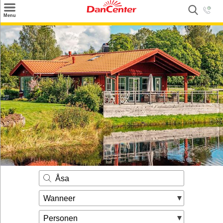
×
Menu
Zoeken
Inspiratie
Informatie over
Service
Kontakt
Åsa
Wanneer
Personen