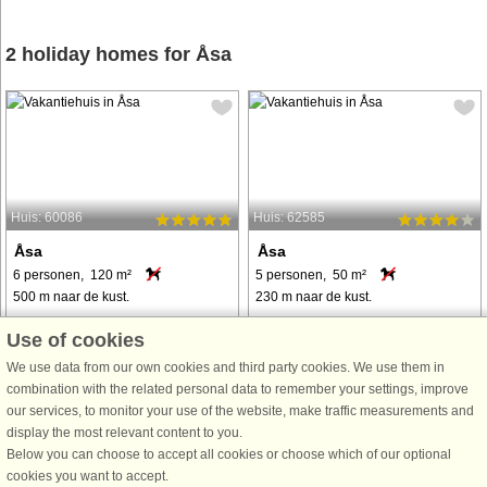
2 holiday homes for Åsa
Huis: 60086
Huis: 62585
Åsa
Åsa
6 personen, 120 m²
5 personen, 50 m²
500 m naar de kust.
230 m naar de kust.
Ein reizvolles Landhaus am Rande
A pleasant guest cottage in a great
Use of cookies
des Ferienhausgebiets von
location within walking distance of
We use data from our own cookies and third party cookies. We use them in
Ölmanäs. Das Haus ist sehr
the lovely beach in Åsa. There is a
combination with the related personal data to remember your settings, improve
gemütlich, gut aufgeteilt und hat sich
summer restaurant and an ice cream
our services, to monitor your use of the website, make traffic measurements and
seinen ursprünglichen Charme
parlour. You can choose between
display the most relevant content to you.
bewahrt. Das großzügige
rock swimming and a sandy ...
Below you can choose to accept all cookies or choose which of our optional
Grundstück bietet viel ...
cookies you want to accept.