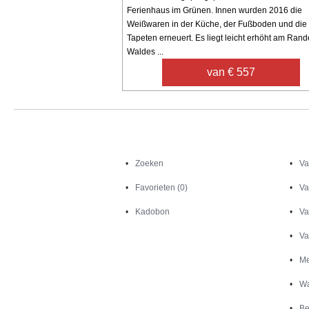
Ferienhaus im Grünen. Innen wurden 2016 die
Weißwaren in der Küche, der Fußboden und die
Tapeten erneuert. Es liegt leicht erhöht am Ran
Waldes ...
van € 557
Zoeken
Zoeken
Va
Favorieten (0)
Va
Kadobon
Va
Va
Me
Wa
Be