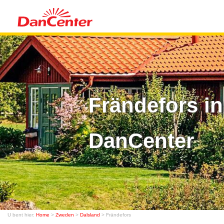
Frändefors in
DanCenter
U bent hier:
Home
>
Zweden
>
Dalsland
> Frändefors