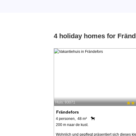
4 holiday homes for Fränd
Huis: 93071
Frändefors
4 personen, 48 m²
200 m naar de kust.
Wohnlich und gepflegt präsentiert sich dieses kl