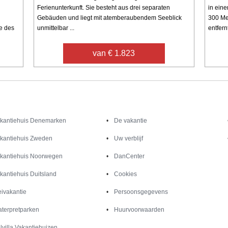
Ferienunterkunft. Sie besteht aus drei separaten
in eine
Gebäuden und liegt mit atemberaubendem Seeblick
300 Me
de des
unmittelbar ...
entfernt.
van € 1.823
Inspiratie
Informatie over
kantiehuis Denemarken
De vakantie
kantiehuis Zweden
Uw verblijf
kantiehuis Noorwegen
DanCenter
kantiehuis Duitsland
Cookies
ivakantie
Persoonsgegevens
terpretparken
Huurvoorwaarden
lvilla Vakantiehuizen