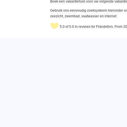
Boek een vakantiehuis voor uw volgende vakantie
Gebruik ons eenvoudig zoeksysteem hieronder om 
zeezicht, zwembad, vaatwasser en internet.
5.0 of 5.0 in reviews for Frändefors. From 2