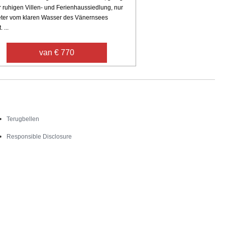
r ruhigen Villen- und Ferienhaussiedlung, nur
ter vom klaren Wasser des Vänernsees
 ...
van € 770
Contact
Terugbellen
Responsible Disclosure