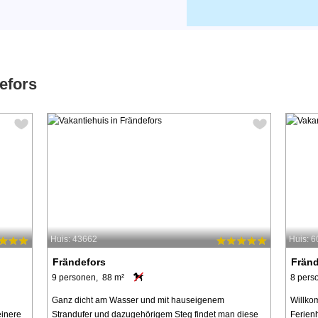
efors
Huis: 43662
Huis: 
Frändefors
Fränd
9 personen, 88 m²
8 pers
Ganz dicht am Wasser und mit hauseigenem
Willko
einere
Strandufer und dazugehörigem Steg findet man diese
Ferienh