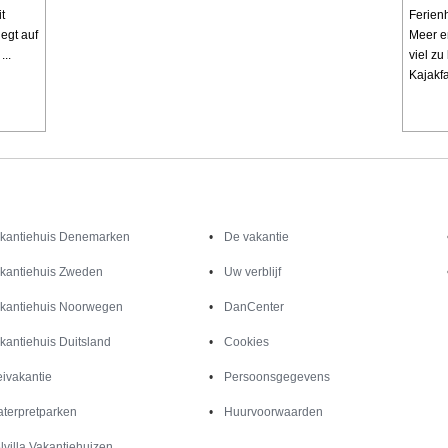
t
Ferien
iegt auf
Meer en
..
viel zu
Kajakfa
Inspiratie
Informatie over
kantiehuis Denemarken
De vakantie
kantiehuis Zweden
Uw verblijf
kantiehuis Noorwegen
DanCenter
kantiehuis Duitsland
Cookies
ivakantie
Persoonsgegevens
terpretparken
Huurvoorwaarden
lvilla Vakantiehuizen