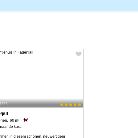
56756
fjäll
onen, 60 m²
naar de kust.
mmen in diesem schönen, neuwertigem