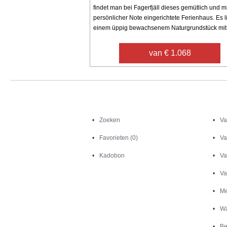
findet man bei Fagerfjäll dieses gemütlich und mi
persönlicher Note eingerichtete Ferienhaus. Es l
einem üppig bewachsenem Naturgrundstück mit .
van € 1.068
Zoeken
Zoeken
Va
Favorieten (0)
Va
Kadobon
Va
Va
Me
Wa
Be