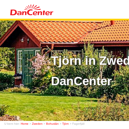
Tjörn in Zwed
DanCenter
U bent hier:
Home
>
Zweden
>
Bohuslän
>
Tjörn
> Fagerfjäll