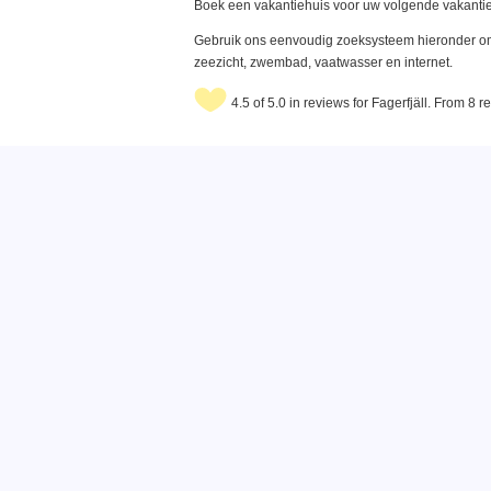
Boek een vakantiehuis voor uw volgende vakantie
Gebruik ons eenvoudig zoeksysteem hieronder om 
zeezicht, zwembad, vaatwasser en internet.
4.5 of 5.0 in reviews for Fagerfjäll. From 8 