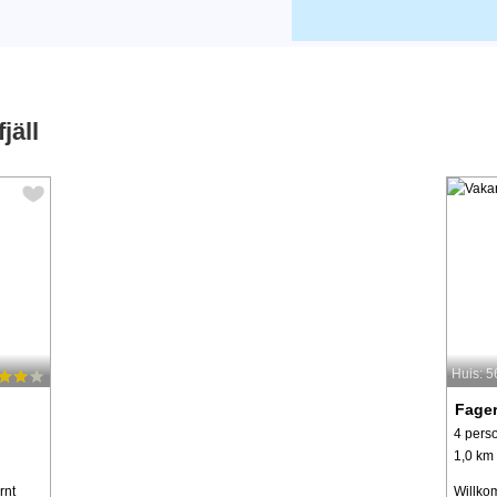
jäll
Huis: 
Fager
4 pers
1,0 km 
rnt
Willko