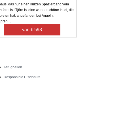
haus, das nur einen kurzen Spaziergang vom
tfernt ist! Tjörn ist eine wunderschöne Insel, die
 bieten hat, angefangen bei Angeln,
hren ...
van € 598
Contact
Terugbellen
Responsible Disclosure