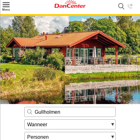
×
Menu
Zoeken
Inspiratie
Informatie over
Service
Kontakt
Gullholmen
Wanneer
Personen