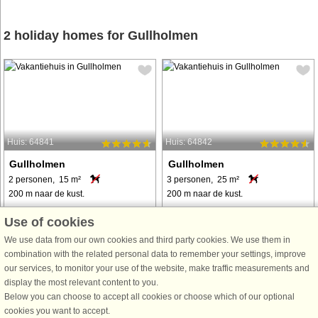
2 holiday homes for Gullholmen
Huis: 64841
Huis: 64842
Gullholmen
Gullholmen
2 personen, 15 m²
3 personen, 25 m²
200 m naar de kust.
200 m naar de kust.
Kleine, gemütliche Ferienunterkunft
Ganz oben auf einer Anhöhe der
Use of cookies
an der Schärenküste. Liegt auf der
kleinen, autofreien Schäreninsel
We use data from our own cookies and third party cookies. We use them in
reizvollen, kleinen Insel Gullholmen.
Gullholmen steht dieses wohnliche,
combination with the related personal data to remember your settings, improve
Von der kleinen Holzveranda hat
kleine Ferienhaus für max. 3
our services, to monitor your use of the website, make traffic measurements and
man herrlichen Ausblick zur Küste
Personen. Ringsum die Insel finden
display the most relevant content to you.
und in verschiedene
sich viele Gelegenheiten zum Baden
Below you can choose to accept all cookies or choose which of our optional
Himmelsrichtungen! ...
und ...
cookies you want to accept.