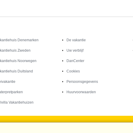
Inspiratie
Informatie over
kantiehuis Denemarken
De vakantie
kantiehuis Zweden
Uw verblijf
kantiehuis Noorwegen
DanCenter
kantiehuis Duitsland
Cookies
ivakantie
Persoonsgegevens
terpretparken
Huurvoorwaarden
lvilla Vakantiehuizen