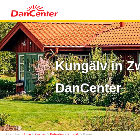
Kungälv in Z
DanCenter
U bent hier:
Home
>
Zweden
>
Bohuslän
>
Kungälv
> Kärna