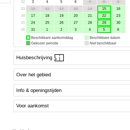
32
3
4
5
6
7
8
9
33
10
11
12
13
14
15
16
34
17
18
19
20
21
22
23
35
24
25
26
27
28
29
30
36
31
1
2
3
4
5
6
Beschikbare aankomstdag
Beschikbare datum
Gekozen periode
Niet beschikbaar
Huisbeschrijving
Over het gebied
Info & openingstijden
Voor aankomst