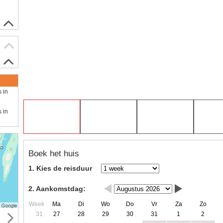
s in
s in
Boek het huis
1. Kies de reisduur
2. Aankomstdag:
Week
Ma
Di
Wo
Do
Vr
Za
Zo
31
27
28
29
30
31
1
2