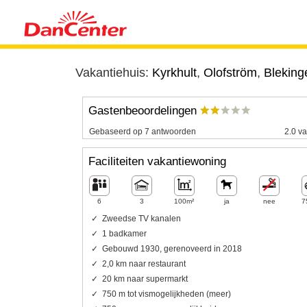
Vakantiehuis:
Kyrkhult
,
Olofström
,
Bleking
Gastenbeoordelingen
Gebaseerd op 7 antwoorden
2.0 va
Faciliteiten vakantiewoning
6
3
100m²
ja
nee
7
Zweedse TV kanalen
1 badkamer
Gebouwd 1930, gerenoveerd in 2018
2,0 km naar restaurant
20 km naar supermarkt
750 m tot vismogelijkheden (meer)