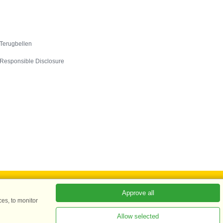
Contact
Terugbellen
Responsible Disclosure
Approve all
es, to monitor
ADKKK
Allow selected