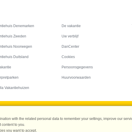
Inspiratie
Informatie over
ntiehuis Denemarken
De vakantie
ntiehuis Zweden
Uw verblijf
ntiehuis Noorwegen
DanCenter
ntiehuis Duitsland
Cookies
akantie
Persoonsgegevens
rpretparken
Huurvoorwaarden
lla Vakantiehuizen
DanCenter A/S - Kronprinsensgade 3, 2. - 1114 København K - Danmark
ation with the related personal data to remember your settings, improve our servic
Tel.: +45 70 13 00 00 - Fax.: +45 70 13 70 70 - CVR: 67324013
 content to you.
ke Bank Copenhagen - IBAN: DK35 3000 4073 0424 53 - BIC/Swift Code : DAB
ies you want to accept.