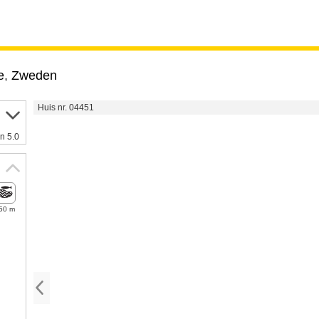
e
,
Zweden
Huis nr. 04451
n 5.0
50 m