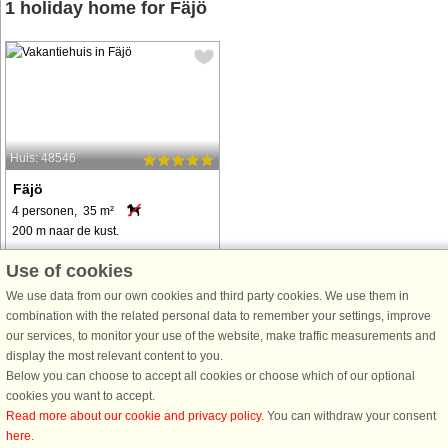
1 holiday home for Fäjö
Huis: 48546
Fäjö
4 personen, 35 m²
200 m naar de kust.
Im Herzen des Karlskrona-Archipels,
Use of cookies
näher bezeichnet auf der
We use data from our own cookies and third party cookies. We use them in
Schäreninsel Fäjö, liegt dieses 2021
combination with the related personal data to remember your settings, improve
komplett neu renovierte Ferienhaus.
our services, to monitor your use of the website, make traffic measurements and
Es steht nur wenige hundert Meter
display the most relevant content to you.
von der Küste entfernt mit
Below you can choose to accept all cookies or choose which of our optional
eigenem ...
cookies you want to accept.
van € 506
Read more about our cookie and privacy policy
. You can withdraw your consent
here
.