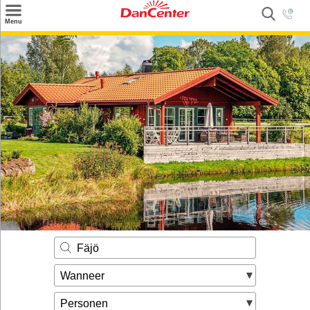
×
Menu
Zoeken
Inspiratie
Informatie over
Service
Kontakt
Fäjö
Wanneer
Personen